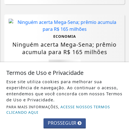
ECONOMIA
Ninguém acerta Mega-Sena; prêmio
acumula para R$ 165 milhões
Saiba Mais
Termos de Uso e Privacidade
Esse site utiliza cookies para melhorar sua
experiência de navegação. Ao continuar o acesso,
entendemos que você concorda com nossos Termos
de Uso e Privacidade.
ECONOMIA
PARA MAIS INFORMAÇÕES,
ACESSE NOSSOS TERMOS
Balança comercial de julho tem
CLICANDO AQUI
superávit de US$ 7 bilhões
PROSSEGUIR