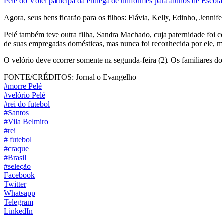
Pelé do Vôlei participa da entrega de uniformes para alunos de Escol
Agora, seus bens ficarão para os filhos: Flávia, Kelly, Edinho, Jenn
Pelé também teve outra filha, Sandra Machado, cuja paternidade foi 
de suas empregadas domésticas, mas nunca foi reconhecida por ele, m
O velório deve ocorrer somente na segunda-feira (2). Os familiares d
FONTE/CRÉDITOS:
Jornal o Evangelho
#morre Pelé
#velório Pelé
#rei do futebol
#Santos
#Vila Belmiro
#rei
# futebol
#craque
#Brasil
#seleção
Facebook
Twitter
Whatsapp
Telegram
LinkedIn