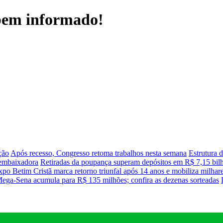
 bem informado!
ção
Após recesso, Congresso retoma trabalhos nesta semana
Estrutura 
 embaixadora
Retiradas da poupança superam depósitos em R$ 7,15 bil
po Betim Cristã marca retorno triunfal após 14 anos e mobiliza milhare
ega-Sena acumula para R$ 135 milhões; confira as dezenas sorteadas