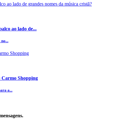
alco ao lado de...
no...
te Carmo Shopping
ra a...
 mensagens.