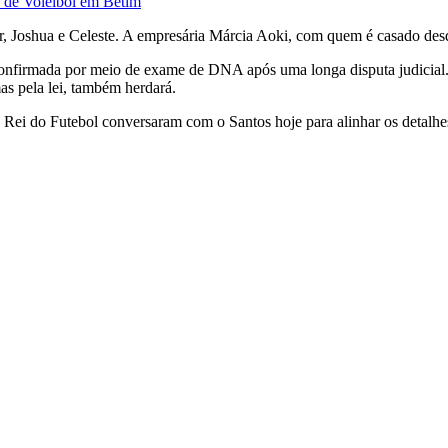
a de Voleibol em Betim
ifer, Joshua e Celeste. A empresária Márcia Aoki, com quem é casado de
confirmada por meio de exame de DNA após uma longa disputa judicial.
as pela lei, também herdará.
o Rei do Futebol conversaram com o Santos hoje para alinhar os detalhe