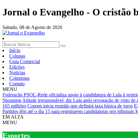
Jornal o Evangelho - O cristão
Sabado,
08 de Agosto de 2026
Início
Colunas
Guia Comercial
Edições
Notícias
Colunistas
Contato
MENU
Federação PSOL-Rede oficializa apoio à candidatura de Lula à reelei
Shopping
Atitude irresponsável, diz Lula após revogação de visto de
165 milhões
Copom inicia reunião que definirá taxa básica de juros
Ex
Partidos têm até o dia 15 para registrarem candidaturas nos tribunais
M
EM ALTA
MENU
Esportes