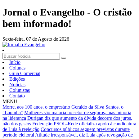
Jornal o Evangelho - O cristão
bem informado!
Sexta-feira,
07 de Agosto de 2026
Início
Colunas
Guia Comercial
Edições
Notícias
Colunistas
Contato
MENU
Morre, aos 100 anos, o empresário Geraldo da Silva Santos, o
"Lapinha"
Mulheres são maioria no setor de seguros, mas minoria
na liderança
Durigan diz que aumento da dívida decorre dos juros,
não dos gastos
Federação PSOL-Rede oficializa apoio à candidatura
de Lula à reeleição
Concursos públicos seguem previstos durante
período eleitoral
Atitude irresponsável, diz Lula após revogação de