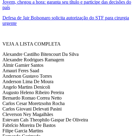
Jovem, chegou a hora: garanta seu título e participe das decisões do
país
Defesa de Jair Bolsonaro solicita autorização do STF para cirurgia
urgente
VEJA A LISTA COMPLETA
Alexandre Castilho Bitencourt Da Silva
Alexandre Rodrigues Ramagem
Almir Garnier Santos
Amauri Feres Saad
Anderson Gustavo Torres
Anderson Lima De Moura
Angelo Martins Denicoli
Augusto Heleno Ribeiro Pereira
Bernardo Romao Correa Netto
Carlos Cesar Moretzsohn Rocha
Carlos Giovani Delevati Pasini
Cleverson Ney Magalhães
Estevam Cals Theophilo Gaspar De Oliveira
Fabrício Moreira De Bastos
Filipe Garcia Martins