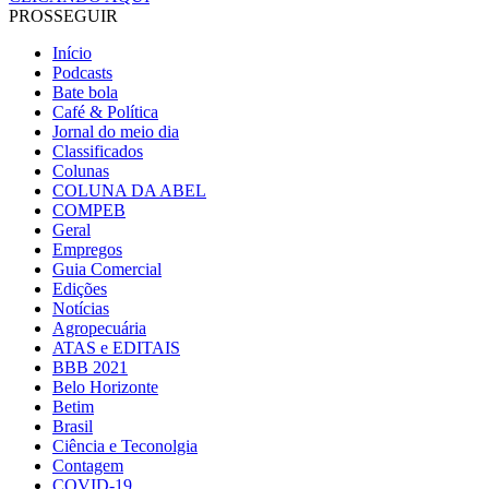
PROSSEGUIR
Início
Podcasts
Bate bola
Café & Política
Jornal do meio dia
Classificados
Colunas
COLUNA DA ABEL
COMPEB
Geral
Empregos
Guia Comercial
Edições
Notícias
Agropecuária
ATAS e EDITAIS
BBB 2021
Belo Horizonte
Betim
Brasil
Ciência e Teconolgia
Contagem
COVID-19