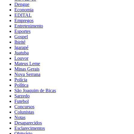
Dengue
Economia
EDITAL
Empregos
Entretenimento
Esportes
Gospel
Ibirité
Igarapé
Juatuba
Louvor
Mateus Leme
Minas Gerais
Nova Serrana
Polícia
Política
São Joaquim de Bicas
Sarzedo
Futebol
Concursos
Colunistas
Notas
Desaparecidos
Esclarecimentos
Obituário