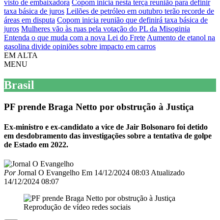
visto de embaixadora
Copom inicia nesta terça reunião para definir
taxa básica de juros
Leilões de petróleo em outubro terão recorde de
áreas em disputa
Copom inicia reunião que definirá taxa básica de
juros
Mulheres vão às ruas pela votação do PL da Misoginia
Entenda o que muda com a nova Lei do Frete
Aumento de etanol na
gasolina divide opiniões sobre impacto em carros
EM ALTA
MENU
Brasil
PF prende Braga Netto por obstrução à Justiça
Ex-ministro e ex-candidato a vice de Jair Bolsonaro foi detido
em desdobramento das investigações sobre a tentativa de golpe
de Estado em 2022.
Por
Jornal O Evangelho
Em
14/12/2024 08:03
Atualizado
14/12/2024 08:07
Reprodução de vídeo redes sociais