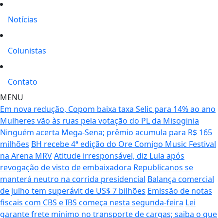
Notícias
Colunistas
Contato
MENU
Em nova redução, Copom baixa taxa Selic para 14% ao ano
Mulheres vão às ruas pela votação do PL da Misoginia
Ninguém acerta Mega-Sena; prêmio acumula para R$ 165
milhões
BH recebe 4ª edição do Ore Comigo Music Festival
na Arena MRV
Atitude irresponsável, diz Lula após
revogação de visto de embaixadora
Republicanos se
manterá neutro na corrida presidencial
Balança comercial
de julho tem superávit de US$ 7 bilhões
Emissão de notas
fiscais com CBS e IBS começa nesta segunda-feira
Lei
garante frete mínimo no transporte de cargas; saiba o que