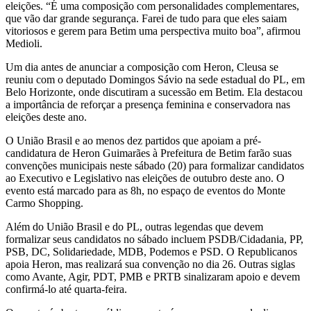
eleições. “É uma composição com personalidades complementares,
que vão dar grande segurança. Farei de tudo para que eles saiam
vitoriosos e gerem para Betim uma perspectiva muito boa”, afirmou
Medioli.
Um dia antes de anunciar a composição com Heron, Cleusa se
reuniu com o deputado Domingos Sávio na sede estadual do PL, em
Belo Horizonte, onde discutiram a sucessão em Betim. Ela destacou
a importância de reforçar a presença feminina e conservadora nas
eleições deste ano.
O União Brasil e ao menos dez partidos que apoiam a pré-
candidatura de Heron Guimarães à Prefeitura de Betim farão suas
convenções municipais neste sábado (20) para formalizar candidatos
ao Executivo e Legislativo nas eleições de outubro deste ano. O
evento está marcado para as 8h, no espaço de eventos do Monte
Carmo Shopping.
Além do União Brasil e do PL, outras legendas que devem
formalizar seus candidatos no sábado incluem PSDB/Cidadania, PP,
PSB, DC, Solidariedade, MDB, Podemos e PSD. O Republicanos
apoia Heron, mas realizará sua convenção no dia 26. Outras siglas
como Avante, Agir, PDT, PMB e PRTB sinalizaram apoio e devem
confirmá-lo até quarta-feira.