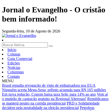
Jornal o Evangelho - O cristão
bem informado!
Segunda-feira,
10 de Agosto de 2026
Início
Colunas
Guia Comercial
Edições
Notícias
Colunistas
Contato
MENU
Brasil repudia revogação de visto de embaixadora nos EUA
Ninguém acerta Mega-Sena; prêmio acumula para R$ 165 milhões
Em nova redução, Copom baixa taxa Selic para 14% ao ano
Vem aí
o mutirão de castração gratuito na Regional Alterosas!
Republicanos
se manterá neutro na corrida presidencial
PRD e Solidariedade
decidem pela neutralidade na eleição presidencial
Petrobras