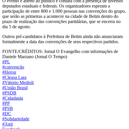
O evento é aberto ao público e contará com a presença de diversos
deputados estaduais e federais. Os organizadores esperam a
participação de entre 800 e 1.000 pessoas nas convenções do grupo,
que serão as primeiras a acontecer na cidade de Betim dentro do
prazo de realização das convenções partidárias, que se encerra no
dia 5 de agosto.
Outros pré-candidatos à Prefeitura de Betim ainda não anunciaram
formalmente a data das convenções de seus respectivos partidos.
FONTE/CRÉDITOS:
Jornal O Evangelho com informações de
Daniele Marzano (Jornal O Tempo)
#PL
#convenção
#Heron
#Cleusa Lara
#Vittorio Medioli
#União Brasil
#PSDB
#Cidadania
#PP
#PSB
#DC
#Solidariedade
#Agir