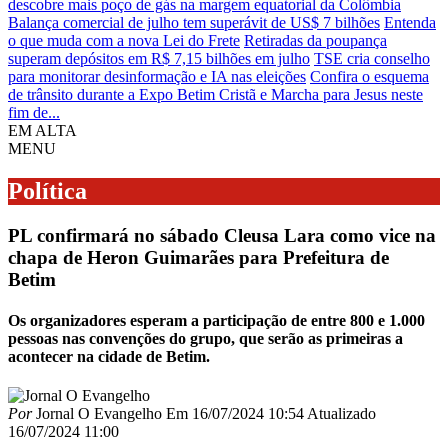
descobre mais poço de gás na margem equatorial da Colômbia
Balança comercial de julho tem superávit de US$ 7 bilhões
Entenda
o que muda com a nova Lei do Frete
Retiradas da poupança
superam depósitos em R$ 7,15 bilhões em julho
TSE cria conselho
para monitorar desinformação e IA nas eleições
Confira o esquema
de trânsito durante a Expo Betim Cristã e Marcha para Jesus neste
fim de...
EM ALTA
MENU
Política
PL confirmará no sábado Cleusa Lara como vice na
chapa de Heron Guimarães para Prefeitura de
Betim
Os organizadores esperam a participação de entre 800 e 1.000
pessoas nas convenções do grupo, que serão as primeiras a
acontecer na cidade de Betim.
Por
Jornal O Evangelho
Em
16/07/2024 10:54
Atualizado
16/07/2024 11:00