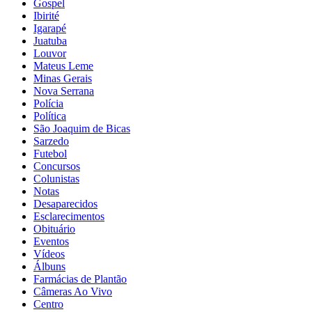
Gospel
Ibirité
Igarapé
Juatuba
Louvor
Mateus Leme
Minas Gerais
Nova Serrana
Polícia
Política
São Joaquim de Bicas
Sarzedo
Futebol
Concursos
Colunistas
Notas
Desaparecidos
Esclarecimentos
Obituário
Eventos
Vídeos
Álbuns
Farmácias de Plantão
Câmeras Ao Vivo
Centro