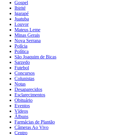
Gospel
Ibirité
Igarapé
Juatuba
Louvor
Mateus Leme
Minas Gerais
Nova Serrana
Polícia
Política
São Joaquim de Bicas
Sarzedo
Futebol
Concursos
Colunistas
Notas
Desaparecidos
Esclarecimentos
Obituário
Eventos
Vídeos
Álbuns
Farmácias de Plantão
Câmeras Ao Vivo
Centro