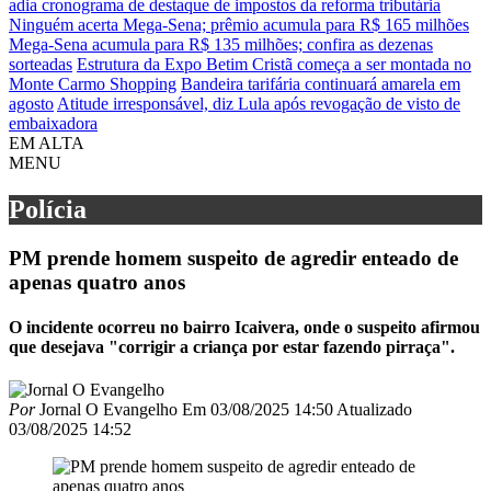
adia cronograma de destaque de impostos da reforma tributária
Ninguém acerta Mega-Sena; prêmio acumula para R$ 165 milhões
Mega-Sena acumula para R$ 135 milhões; confira as dezenas
sorteadas
Estrutura da Expo Betim Cristã começa a ser montada no
Monte Carmo Shopping
Bandeira tarifária continuará amarela em
agosto
Atitude irresponsável, diz Lula após revogação de visto de
embaixadora
EM ALTA
MENU
Polícia
PM prende homem suspeito de agredir enteado de
apenas quatro anos
O incidente ocorreu no bairro Icaivera, onde o suspeito afirmou
que desejava "corrigir a criança por estar fazendo pirraça".
Por
Jornal O Evangelho
Em
03/08/2025 14:50
Atualizado
03/08/2025 14:52