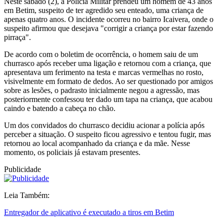
Neste sábado (2), a Polícia Militar prendeu um homem de 43 anos
em Betim, suspeito de ter agredido seu enteado, uma criança de
apenas quatro anos. O incidente ocorreu no bairro Icaivera, onde o
suspeito afirmou que desejava "corrigir a criança por estar fazendo
pirraça".
De acordo com o boletim de ocorrência, o homem saiu de um
churrasco após receber uma ligação e retornou com a criança, que
apresentava um ferimento na testa e marcas vermelhas no rosto,
visivelmente em formato de dedos. Ao ser questionado por amigos
sobre as lesões, o padrasto inicialmente negou a agressão, mas
posteriormente confessou ter dado um tapa na criança, que acabou
caindo e batendo a cabeça no chão.
Um dos convidados do churrasco decidiu acionar a polícia após
perceber a situação. O suspeito ficou agressivo e tentou fugir, mas
retornou ao local acompanhado da criança e da mãe. Nesse
momento, os policiais já estavam presentes.
Publicidade
Leia Também:
Entregador de aplicativo é executado a tiros em Betim