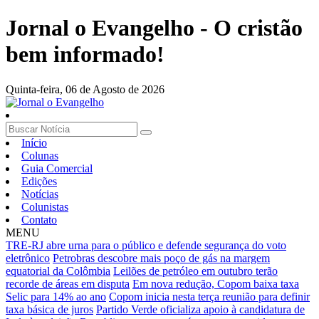
Jornal o Evangelho - O cristão
bem informado!
Quinta-feira,
06 de Agosto de 2026
Início
Colunas
Guia Comercial
Edições
Notícias
Colunistas
Contato
MENU
TRE-RJ abre urna para o público e defende segurança do voto
eletrônico
Petrobras descobre mais poço de gás na margem
equatorial da Colômbia
Leilões de petróleo em outubro terão
recorde de áreas em disputa
Em nova redução, Copom baixa taxa
Selic para 14% ao ano
Copom inicia nesta terça reunião para definir
taxa básica de juros
Partido Verde oficializa apoio à candidatura de