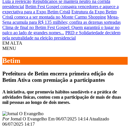
Lula à reeleição
Republicanos se manterá neutro na corrida
presidencial
Betim Fest Gospel consagra vencedores e aquece a
expectativa para a Expo Betim Cristã
Estrutura da Expo Betim
Cristã começa a ser montada no Monte Carmo Shopping
Mega-
Sena acumula para R$ 135 milhões; confira as dezenas sorteadas
Clima de final no Betim Fest Gospel: Quem garantirá o lugar no
palco ao lado de grandes nomes...
PRD e Solidariedade decidem
pela neutralidade na eleição presidencial
EM ALTA
MENU
Betim
Prefeitura de Betim encerra primeira edição do
Betim Ativa com premiação a participantes
A iniciativa, que promovia hábitos saudáveis e a prática de
atividades físicas, contou com a participação de mais de duas
mil pessoas ao longo de dois meses.
Por
Jornal O Evangelho
Em
06/07/2025 14:14
Atualizado
06/07/2025 14:17