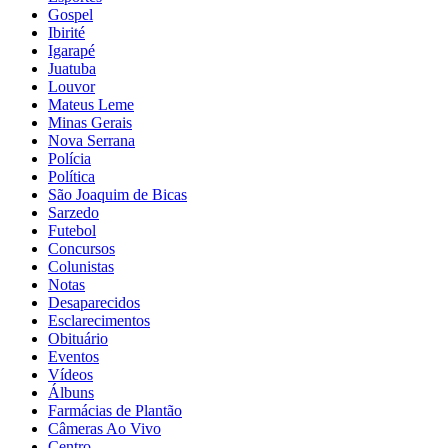
Gospel
Ibirité
Igarapé
Juatuba
Louvor
Mateus Leme
Minas Gerais
Nova Serrana
Polícia
Política
São Joaquim de Bicas
Sarzedo
Futebol
Concursos
Colunistas
Notas
Desaparecidos
Esclarecimentos
Obituário
Eventos
Vídeos
Álbuns
Farmácias de Plantão
Câmeras Ao Vivo
Centro