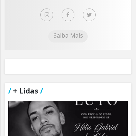
Saiba Mais
/
+ Lidas
/