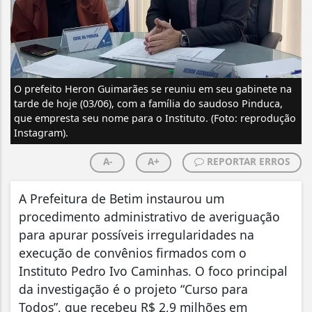
O prefeito Heron Guimarães se reuniu em seu gabinete na
tarde de hoje (03/06), com a família do saudoso Pinduca,
que empresta seu nome para o Instituto. (Foto: reprodução
Instagram).
A-
A+
REPORTAR ERROS
A Prefeitura de Betim instaurou um
procedimento administrativo de averiguação
para apurar possíveis irregularidades na
execução de convênios firmados com o
Instituto Pedro Ivo Caminhas. O foco principal
da investigação é o projeto “Curso para
Todos”, que recebeu R$ 2,9 milhões em