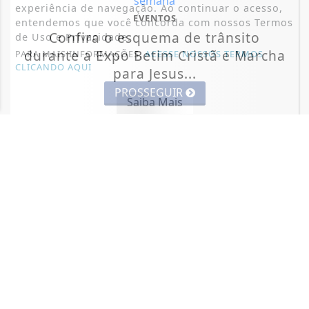
experiência de navegação. Ao continuar o acesso,
EVENTOS
entendemos que você concorda com nossos Termos
Confira o esquema de trânsito
de Uso e Privacidade.
durante a Expo Betim Cristã e Marcha
PARA MAIS INFORMAÇÕES,
ACESSE NOSSOS TERMOS
CLICANDO AQUI
para Jesus...
PROSSEGUIR
Saiba Mais
MAIS POSTAGENS