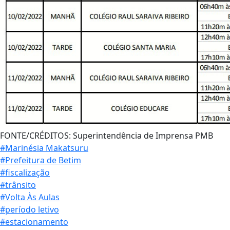
FONTE/CRÉDITOS:
Superintendência de Imprensa PMB
#Marinésia Makatsuru
#Prefeitura de Betim
#fiscalização
#trânsito
#Volta Às Aulas
#período letivo
#estacionamento