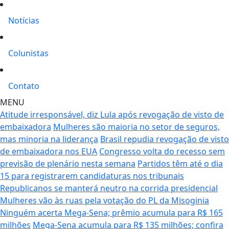
Notícias
Colunistas
Contato
MENU
Atitude irresponsável, diz Lula após revogação de visto de
embaixadora
Mulheres são maioria no setor de seguros,
mas minoria na liderança
Brasil repudia revogação de visto
de embaixadora nos EUA
Congresso volta do recesso sem
previsão de plenário nesta semana
Partidos têm até o dia
15 para registrarem candidaturas nos tribunais
Republicanos se manterá neutro na corrida presidencial
Mulheres vão às ruas pela votação do PL da Misoginia
Ninguém acerta Mega-Sena; prêmio acumula para R$ 165
milhões
Mega-Sena acumula para R$ 135 milhões; confira