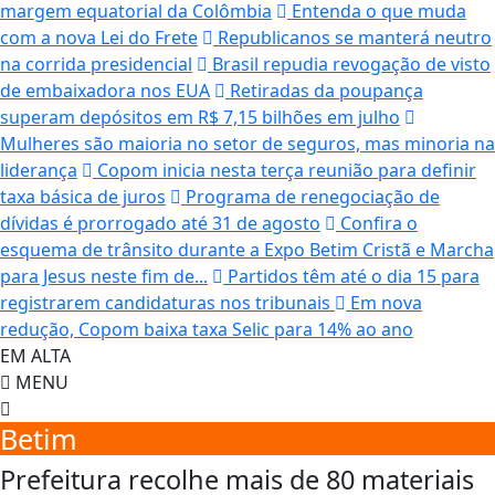
margem equatorial da Colômbia
Entenda o que muda
com a nova Lei do Frete
Republicanos se manterá neutro
na corrida presidencial
Brasil repudia revogação de visto
de embaixadora nos EUA
Retiradas da poupança
superam depósitos em R$ 7,15 bilhões em julho
Mulheres são maioria no setor de seguros, mas minoria na
liderança
Copom inicia nesta terça reunião para definir
taxa básica de juros
Programa de renegociação de
dívidas é prorrogado até 31 de agosto
Confira o
esquema de trânsito durante a Expo Betim Cristã e Marcha
para Jesus neste fim de...
Partidos têm até o dia 15 para
registrarem candidaturas nos tribunais
Em nova
redução, Copom baixa taxa Selic para 14% ao ano
EM ALTA
MENU
Betim
Prefeitura recolhe mais de 80 materiais