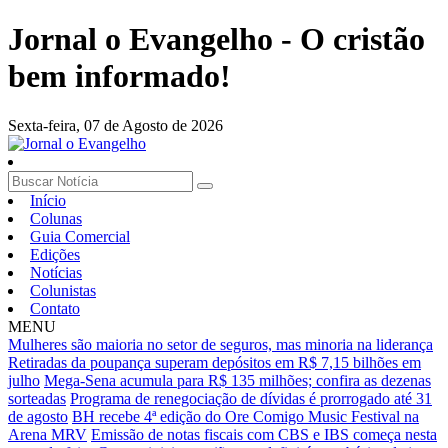
Jornal o Evangelho - O cristão
bem informado!
Sexta-feira,
07 de Agosto de 2026
Início
Colunas
Guia Comercial
Edições
Notícias
Colunistas
Contato
MENU
Mulheres são maioria no setor de seguros, mas minoria na liderança
Retiradas da poupança superam depósitos em R$ 7,15 bilhões em
julho
Mega-Sena acumula para R$ 135 milhões; confira as dezenas
sorteadas
Programa de renegociação de dívidas é prorrogado até 31
de agosto
BH recebe 4ª edição do Ore Comigo Music Festival na
Arena MRV
Emissão de notas fiscais com CBS e IBS começa nesta