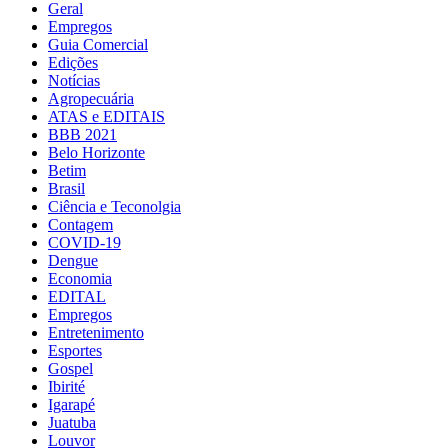
Geral
Empregos
Guia Comercial
Edições
Notícias
Agropecuária
ATAS e EDITAIS
BBB 2021
Belo Horizonte
Betim
Brasil
Ciência e Teconolgia
Contagem
COVID-19
Dengue
Economia
EDITAL
Empregos
Entretenimento
Esportes
Gospel
Ibirité
Igarapé
Juatuba
Louvor