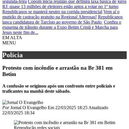
segunda-feira
Copom inicia reunião que definirá taxa básica de juros
RJ: quase 13 milhões de eleitores estão aptos a votar no 1º turno
Republicanos se manterá neutro na corrida presidencial
Vem aí o
mutirão de castração gratuito na Regional Alterosas!
Republicanos
lança candidatura de Tarcísio ao governo de São Paulo
Confira o
esquema de trânsito durante a Expo Betim Cristã e Marcha para
Jesus neste fim de...
EM ALTA
MENU
Polícia
Protesto com incêndio e arrastão na Br 381 em
Betim
A confusão se originou após um confronto entre policiais e
traficantes na manhã deste sábado.
Por
Jornal O Evangelho
Em
22/03/2025 18:25
Atualizado
22/03/2025 18:34
Reprodução redes sociais