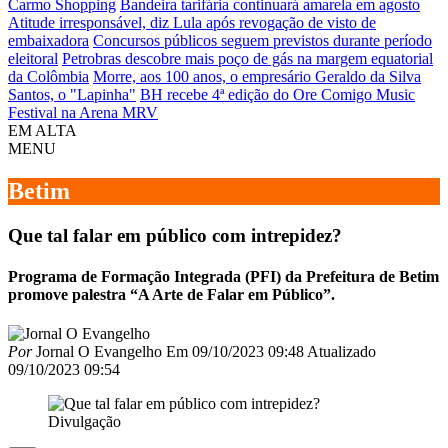
Carmo Shopping
Bandeira tarifária continuará amarela em agosto
Atitude irresponsável, diz Lula após revogação de visto de
embaixadora
Concursos públicos seguem previstos durante período
eleitoral
Petrobras descobre mais poço de gás na margem equatorial
da Colômbia
Morre, aos 100 anos, o empresário Geraldo da Silva
Santos, o "Lapinha"
BH recebe 4ª edição do Ore Comigo Music
Festival na Arena MRV
EM ALTA
MENU
Betim
Que tal falar em público com intrepidez?
Programa de Formação Integrada (PFI) da Prefeitura de Betim
promove palestra “A Arte de Falar em Público”.
Por
Jornal O Evangelho
Em
09/10/2023 09:48
Atualizado
09/10/2023 09:54
Divulgação