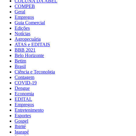
COLUNA DA ABEL
COMPEB
Geral
Empregos
Guia Comercial
Edições
Notícias
Agropecuária
ATAS e EDITAIS
BBB 2021
Belo Horizonte
Betim
Brasil
Ciência e Teconolgia
Contagem
COVID-19
Dengue
Economia
EDITAL
Empregos
Entretenimento
Esportes
Gospel
Ibirité
Igarapé