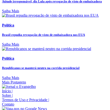
Atitude irresponsável, diz Lula após revogação de visto de embaixadora
Saiba Mais
Política
Brasil repudia revogação de visto de embaixadora nos EUA
Saiba Mais
Política
Republicanos se manterá neutro na corrida presidencial
Saiba Mais
Mais Postagens
Início
|
Sobre
|
Termos de Uso e Privacidade
|
Contato