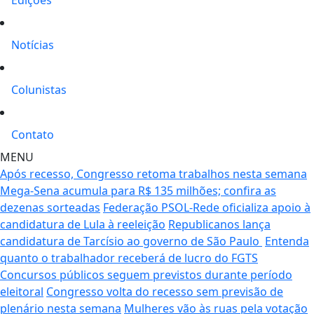
Notícias
Colunistas
Contato
MENU
Após recesso, Congresso retoma trabalhos nesta semana
Mega-Sena acumula para R$ 135 milhões; confira as
dezenas sorteadas
Federação PSOL-Rede oficializa apoio à
candidatura de Lula à reeleição
Republicanos lança
candidatura de Tarcísio ao governo de São Paulo
Entenda
quanto o trabalhador receberá de lucro do FGTS
Concursos públicos seguem previstos durante período
eleitoral
Congresso volta do recesso sem previsão de
plenário nesta semana
Mulheres vão às ruas pela votação