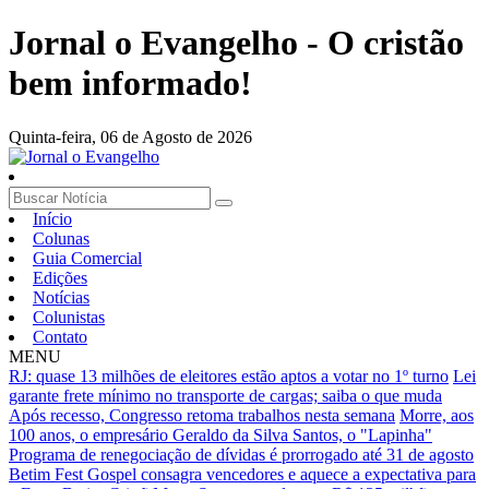
Jornal o Evangelho - O cristão
bem informado!
Quinta-feira,
06 de Agosto de 2026
Início
Colunas
Guia Comercial
Edições
Notícias
Colunistas
Contato
MENU
RJ: quase 13 milhões de eleitores estão aptos a votar no 1º turno
Lei
garante frete mínimo no transporte de cargas; saiba o que muda
Após recesso, Congresso retoma trabalhos nesta semana
Morre, aos
100 anos, o empresário Geraldo da Silva Santos, o "Lapinha"
Programa de renegociação de dívidas é prorrogado até 31 de agosto
Betim Fest Gospel consagra vencedores e aquece a expectativa para