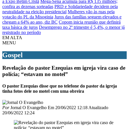
a Expo Betim Cristã
Mega-Sena acumula para R$ 135 milhões;
confira as dezenas sorteadas
PRD e Solidariedade decidem pela
neutralidade na eleição presidencial
Mulheres vão às ruas pela
votação do PL da Misoginia
Juros das famílias seguem elevados e
chegam a 64% ao ano, diz BC
Copom inicia reunião que definirá
taxa básica de juros
Desemprego no 2º trimestre é 5,4%, o menor já
registrado no período
EM ALTA
MENU
Gospel
Revelação do pastor Ezequias em igreja vira caso de
polícia; “estavam no motel”
O pastor Ezequias disse que no telefone do pastor da igreja
tinha fotos dele no motel com uma obreira
Por
Jornal O Evangelho
Em
20/06/2022 12:18
Atualizado
20/06/2022 12:24