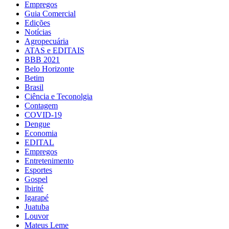
Empregos
Guia Comercial
Edições
Notícias
Agropecuária
ATAS e EDITAIS
BBB 2021
Belo Horizonte
Betim
Brasil
Ciência e Teconolgia
Contagem
COVID-19
Dengue
Economia
EDITAL
Empregos
Entretenimento
Esportes
Gospel
Ibirité
Igarapé
Juatuba
Louvor
Mateus Leme