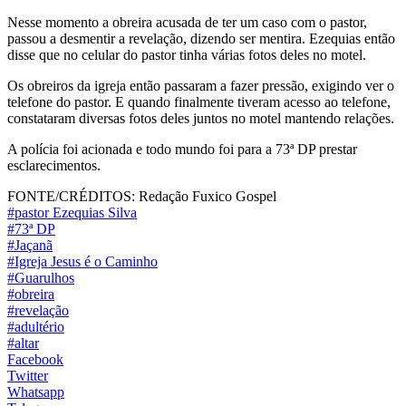
Nesse momento a obreira acusada de ter um caso com o pastor,
passou a desmentir a revelação, dizendo ser mentira. Ezequias então
disse que no celular do pastor tinha várias fotos deles no motel.
Os obreiros da igreja então passaram a fazer pressão, exigindo ver o
telefone do pastor. E quando finalmente tiveram acesso ao telefone,
constataram diversas fotos deles juntos no motel mantendo relações.
A polícia foi acionada e todo mundo foi para a 73ª DP prestar
esclarecimentos.
FONTE/CRÉDITOS:
Redação Fuxico Gospel
#pastor Ezequias Silva
#73ª DP
#Jaçanã
#Igreja Jesus é o Caminho
#Guarulhos
#obreira
#revelação
#adultério
#altar
Facebook
Twitter
Whatsapp