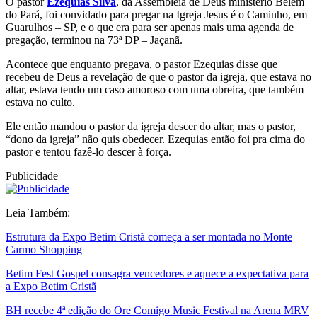
O pastor
Ezequias Silva
, da Assembleia de Deus ministério Belém
do Pará, foi convidado para pregar na Igreja Jesus é o Caminho, em
Guarulhos – SP, e o que era para ser apenas mais uma agenda de
pregação, terminou na 73ª DP – Jaçanã.
Acontece que enquanto pregava, o pastor Ezequias disse que
recebeu de Deus a revelação de que o pastor da igreja, que estava no
altar, estava tendo um caso amoroso com uma obreira, que também
estava no culto.
Ele então mandou o pastor da igreja descer do altar, mas o pastor,
“dono da igreja” não quis obedecer. Ezequias então foi pra cima do
pastor e tentou fazê-lo descer à força.
Publicidade
Leia Também:
Estrutura da Expo Betim Cristã começa a ser montada no Monte
Carmo Shopping
Betim Fest Gospel consagra vencedores e aquece a expectativa para
a Expo Betim Cristã
BH recebe 4ª edição do Ore Comigo Music Festival na Arena MRV