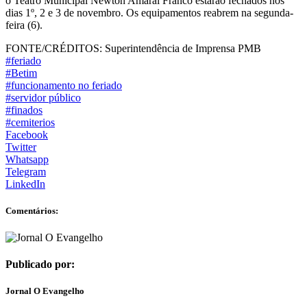
o Teatro Municipal Newton Amaral Franco estarão fechados nos
dias 1º, 2 e
3 de novembro
. Os equipamentos reabrem na segunda-
feira (6).
FONTE/CRÉDITOS:
Superintendência de Imprensa PMB
#feriado
#Betim
#funcionamento no feriado
#servidor público
#finados
#cemiterios
Facebook
Twitter
Whatsapp
Telegram
LinkedIn
Comentários:
Publicado por:
Jornal O Evangelho