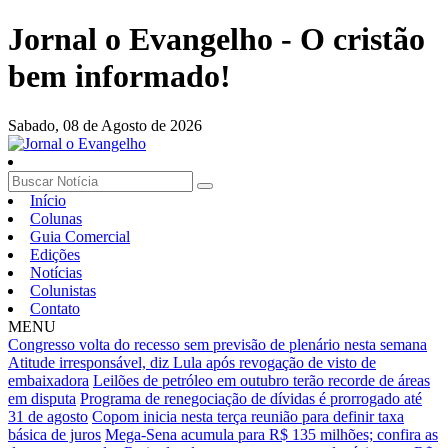
Jornal o Evangelho - O cristão
bem informado!
Sabado,
08 de Agosto de 2026
Início
Colunas
Guia Comercial
Edições
Notícias
Colunistas
Contato
MENU
Congresso volta do recesso sem previsão de plenário nesta semana
Atitude irresponsável, diz Lula após revogação de visto de
embaixadora
Leilões de petróleo em outubro terão recorde de áreas
em disputa
Programa de renegociação de dívidas é prorrogado até
31 de agosto
Copom inicia nesta terça reunião para definir taxa
básica de juros
Mega-Sena acumula para R$ 135 milhões; confira as