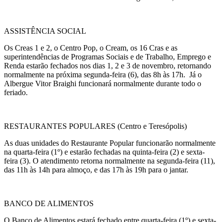
ASSISTÊNCIA SOCIAL
Os Creas 1 e 2, o Centro Pop, o Cream, os 16 Cras e as
superintendências de Programas Sociais e de Trabalho, Emprego e
Renda estarão fechados nos dias 1, 2 e
3 de novembro
, retornando
normalmente
na próxima segunda-feira
(6), das 8h
às 17h
. Já o
Albergue Vitor Braighi funcionará normalmente durante todo o
feriado.
RESTAURANTES POPULARES (Centro e Teresópolis)
As duas unidades do Restaurante Popular funcionarão normalmente
na quarta-feira (1º) e estarão fechadas na quinta-feira (2) e sexta-
feira (3). O atendimento retorna normalmente na segunda-feira (11),
das 11h
às 14h
para almoço, e das 17h
às 19h
para o jantar.
BANCO DE ALIMENTOS
O Banco de Alimentos estará fechado entre quarta-feira (1º) e sexta-