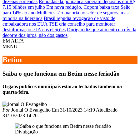
dezenas sorteadas
Retiradas da poupança superam depósitos em R$
7,15 bilhões em julho
Em nova redução, Copom baixa taxa Selic
para 14% ao ano
Mulheres são maioria no setor de seguros, mas
minoria na liderança
Brasil repudia revogação de visto de
embaixadora nos EUA
TSE cria conselho para monitorar
desinformação e IA nas eleições
Durigan diz que aumento da dívida
decorre dos juros, não dos gastos
EM ALTA
MENU
Betim
Saiba o que funciona em Betim nesse feriadão
Órgãos públicos municipais estarão fechados também na
quarta-feira.
Por
Jornal O Evangelho
Em
31/10/2023 14:19
Atualizado
31/10/2023 14:26
Divulgação