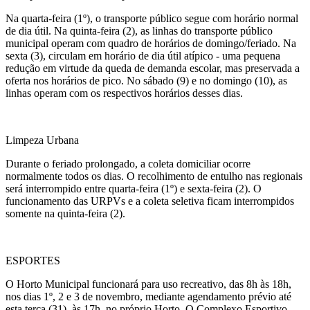
Na quarta-feira (1º), o transporte público segue com horário normal
de dia útil. Na quinta-feira (2), as linhas do transporte público
municipal operam com quadro de horários de domingo/feriado. Na
sexta (3), circulam em horário de dia útil atípico - uma pequena
redução em virtude da queda de demanda escolar, mas preservada a
oferta nos horários de pico. No sábado (9) e no domingo (10), as
linhas operam com os respectivos horários desses dias.
Limpeza Urbana
Durante o feriado prolongado, a coleta domiciliar ocorre
normalmente todos os dias. O recolhimento de entulho nas regionais
será interrompido entre quarta-feira (1º) e sexta-feira (2). O
funcionamento das URPVs e a coleta seletiva ficam interrompidos
somente na quinta-feira (2).
ESPORTES
O Horto Municipal funcionará para uso recreativo, das 8h
às 18h
,
nos dias 1º, 2 e
3 de novembro
, mediante agendamento prévio até
esta terça (31),
às 17h
, no próprio Horto. O Complexo Esportivo