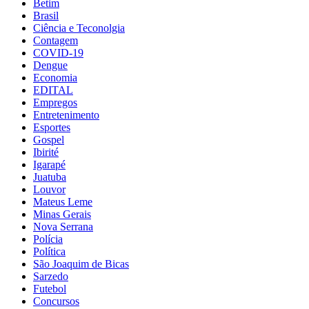
Betim
Brasil
Ciência e Teconolgia
Contagem
COVID-19
Dengue
Economia
EDITAL
Empregos
Entretenimento
Esportes
Gospel
Ibirité
Igarapé
Juatuba
Louvor
Mateus Leme
Minas Gerais
Nova Serrana
Polícia
Política
São Joaquim de Bicas
Sarzedo
Futebol
Concursos