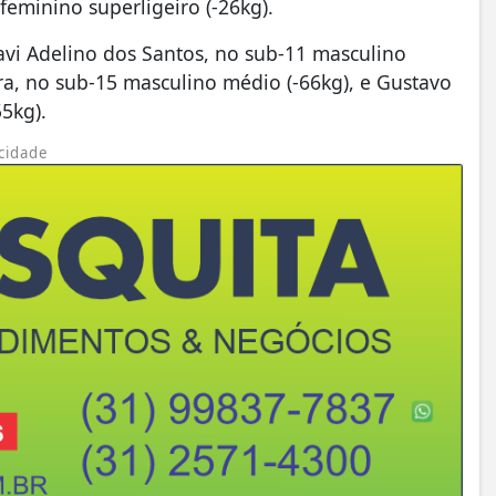
eminino superligeiro (-26kg).
vi Adelino dos Santos, no sub-11 masculino
ra, no sub-15 masculino médio (-66kg), e Gustavo
55kg).
cidade