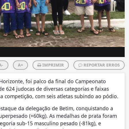
A-
A+
IMPRIMIR
REPORTAR ERROS
Horizonte, foi palco da final do Campeonato
e 624 judocas de diversas categorias e faixas
a competição, com seis atletas subindo ao pódio.
destaque da delegação de Betim, conquistando a
uperpesado (+60kg). As medalhas de prata foram
tegoria sub-15 masculino pesado (-81kg), e