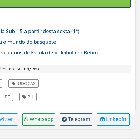
a Sub-15 a partir desta sexta (1º)
ou o mundo do basquete
ara alunos de Escola de Voleibol em Betim
ões da SECOM/PMB
JUDOCAS
LUBE
BH
witter
Whatsapp
Telegram
LinkedIn