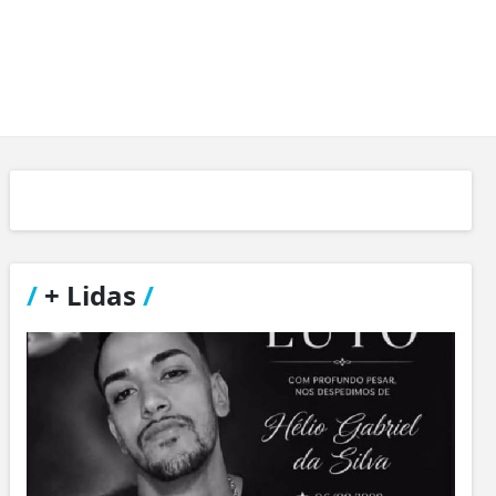
/
+ Lidas
/