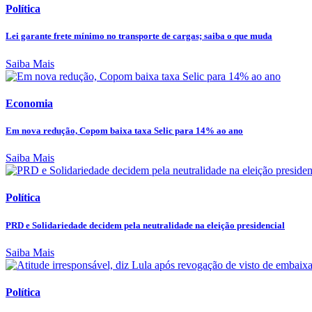
Política
Lei garante frete mínimo no transporte de cargas; saiba o que muda
Saiba Mais
Economia
Em nova redução, Copom baixa taxa Selic para 14% ao ano
Saiba Mais
Política
PRD e Solidariedade decidem pela neutralidade na eleição presidencial
Saiba Mais
Política