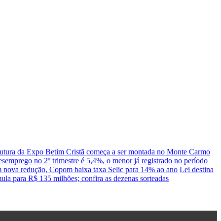
rutura da Expo Betim Cristã começa a ser montada no Monte Carmo
semprego no 2º trimestre é 5,4%, o menor já registrado no período
 nova redução, Copom baixa taxa Selic para 14% ao ano
Lei destina
la para R$ 135 milhões; confira as dezenas sorteadas