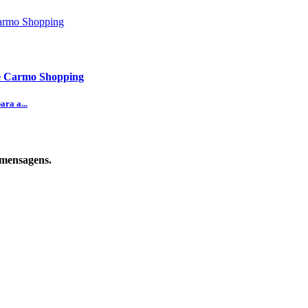
te Carmo Shopping
ra a...
 mensagens.