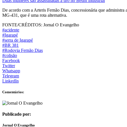
Duas mulheres são assassinadas a tiro no Betim Industrial
De acordo com a Arteris Fernão Dias, concessionária que administra a 
MG-431, que é uma rota alternativa.
FONTE/CRÉDITOS:
Jornal O Evangelho
#acidente
#Igarapé
#serra de Igarapé
#BR 381
#Rodovia Fernão Dias
#colisão
Facebook
Twitter
Whatsapp
Telegram
LinkedIn
Comentários:
Publicado por:
Jornal O Evangelho