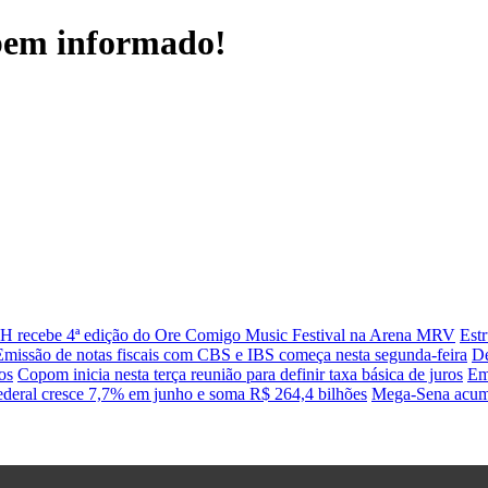
 bem informado!
H recebe 4ª edição do Ore Comigo Music Festival na Arena MRV
Est
Emissão de notas fiscais com CBS e IBS começa nesta segunda-feira
De
os
Copom inicia nesta terça reunião para definir taxa básica de juros
Em
ederal cresce 7,7% em junho e soma R$ 264,4 bilhões
Mega-Sena acumu