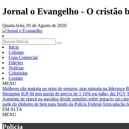
Jornal o Evangelho - O cristão
Quarta-feira,
05 de Agosto de 2026
Início
Colunas
Guia Comercial
Edições
Notícias
Colunistas
Contato
MENU
Mulheres são maioria no setor de seguros, mas minoria na liderança
B
Shopping
IGP-M tem queda de preços de 1,16% em julho, diz FGV
Aumento de etanol na gasolina divide opiniões sobre impacto em carr
parte do dinheiro de bets para fundo da Polícia Federal
Arrecadação f
EM ALTA
MENU
Polícia