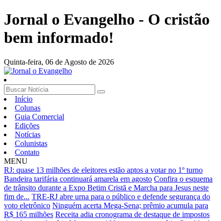
Jornal o Evangelho - O cristão
bem informado!
Quinta-feira,
06 de Agosto de 2026
Início
Colunas
Guia Comercial
Edições
Notícias
Colunistas
Contato
MENU
RJ: quase 13 milhões de eleitores estão aptos a votar no 1º turno
Bandeira tarifária continuará amarela em agosto
Confira o esquema
de trânsito durante a Expo Betim Cristã e Marcha para Jesus neste
fim de...
TRE-RJ abre urna para o público e defende segurança do
voto eletrônico
Ninguém acerta Mega-Sena; prêmio acumula para
R$ 165 milhões
Receita adia cronograma de destaque de impostos