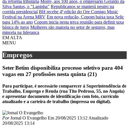
da reforma tributária
Morre, aos 100 anos, o empresário Geraldo da
Silva Santos, o "Lapinha"
Republicanos se manterá neutro na
corrida presidencial
BH recebe 4ª edição do Ore Comigo Music
Festival na Arena MRV
Em nova redução, Copom baixa taxa Selic
para 14% ao ano
Copom inicia nesta terça reunião para definir taxa
básica de juros
Mulheres são maioria no setor de seguros, mas
minoria na liderança
EM ALTA
MENU
Empregos
Seter Betim disponibiliza processo seletivo para 404
vagas em 27 profissões nesta quinta (21)
Para participar, é necessário comparecer à Superintendência de
Trabalho, Emprego e Renda (rua Tito Pedrosa, 55, no Angola)
e apresentar documento de identificação com foto, currículo
atualizado e a carteira de trabalho (impressa ou digital).
Por
Jornal O Evangelho
Em
20/08/2025 13:12
Atualizado
20/08/2025 13:14