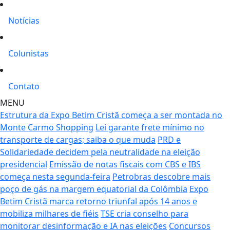
Notícias
Colunistas
Contato
MENU
Estrutura da Expo Betim Cristã começa a ser montada no
Monte Carmo Shopping
Lei garante frete mínimo no
transporte de cargas; saiba o que muda
PRD e
Solidariedade decidem pela neutralidade na eleição
presidencial
Emissão de notas fiscais com CBS e IBS
começa nesta segunda-feira
Petrobras descobre mais
poço de gás na margem equatorial da Colômbia
Expo
Betim Cristã marca retorno triunfal após 14 anos e
mobiliza milhares de fiéis
TSE cria conselho para
monitorar desinformação e IA nas eleições
Concursos