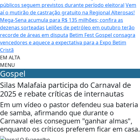
públicos seguem previstos durante período eleitoral
Vem
aí o mutirão de castração gratuito na Regional Alterosas!
Mega-Sena acumula para R$ 135 milhões; confira as
dezenas sorteadas
Leilões de petróleo em outubro terão
recorde de áreas em disputa
Betim Fest Gospel consagra
vencedores e aquece a expectativa para a Expo Betim
Cristã
EM ALTA
MENU
Gospel
Silas Malafaia participa do Carnaval de
2025 e rebate críticas de internautas
Em um vídeo o pastor defendeu sua bateria
de samba, afirmando que durante o
Carnaval eles conseguem "ganhar almas",
enquanto os críticos preferem ficar em casa.