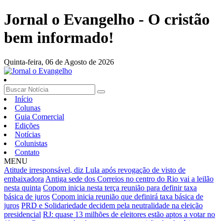
Jornal o Evangelho - O cristão
bem informado!
Quinta-feira,
06 de Agosto de 2026
Início
Colunas
Guia Comercial
Edições
Notícias
Colunistas
Contato
MENU
Atitude irresponsável, diz Lula após revogação de visto de
embaixadora
Antiga sede dos Correios no centro do Rio vai a leilão
nesta quinta
Copom inicia nesta terça reunião para definir taxa
básica de juros
Copom inicia reunião que definirá taxa básica de
juros
PRD e Solidariedade decidem pela neutralidade na eleição
presidencial
RJ: quase 13 milhões de eleitores estão aptos a votar no