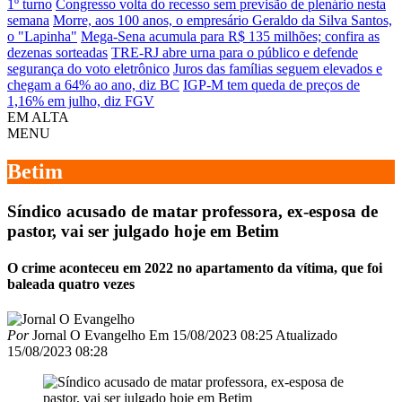
1º turno
Congresso volta do recesso sem previsão de plenário nesta
semana
Morre, aos 100 anos, o empresário Geraldo da Silva Santos,
o "Lapinha"
Mega-Sena acumula para R$ 135 milhões; confira as
dezenas sorteadas
TRE-RJ abre urna para o público e defende
segurança do voto eletrônico
Juros das famílias seguem elevados e
chegam a 64% ao ano, diz BC
IGP-M tem queda de preços de
1,16% em julho, diz FGV
EM ALTA
MENU
Betim
Síndico acusado de matar professora, ex-esposa de
pastor, vai ser julgado hoje em Betim
O crime aconteceu em 2022 no apartamento da vítima, que foi
baleada quatro vezes
Por
Jornal O Evangelho
Em
15/08/2023 08:25
Atualizado
15/08/2023 08:28