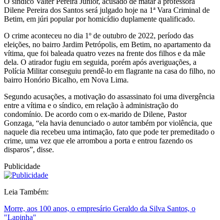
O síndico Valter Pereira Júnior, acusado de matar a professora
Dilene Pereira dos Santos será julgado hoje na 1ª Vara Criminal de
Betim, em júri popular por homicídio duplamente qualificado.
O crime aconteceu no dia 1º de outubro de 2022, período das
eleições, no bairro Jardim Petrópolis, em Betim, no apartamento da
vítima, que foi baleada quatro vezes na frente dos filhos e da mãe
dela. O atirador fugiu em seguida, porém após averiguações, a
Polícia Militar conseguiu prendê-lo em flagrante na casa do filho, no
bairro Honório Bicalho, em Nova Lima.
Segundo acusações, a motivação do assassinato foi uma divergência
entre a vítima e o síndico, em relação à administração do
condomínio. De acordo com o ex-marido de Dilene, Pastor
Gonzaga, “ela havia denunciado o autor também por violência, que
naquele dia recebeu uma intimação, fato que pode ter premeditado o
crime, uma vez que ele arrombou a porta e entrou fazendo os
disparos”, disse.
Publicidade
Leia Também:
Morre, aos 100 anos, o empresário Geraldo da Silva Santos, o
"Lapinha"