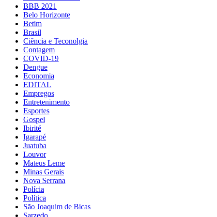
BBB 2021
Belo Horizonte
Betim
Brasil
Ciência e Teconolgia
Contagem
COVID-19
Dengue
Economia
EDITAL
Empregos
Entretenimento
Esportes
Gospel
Ibirité
Igarapé
Juatuba
Louvor
Mateus Leme
Minas Gerais
Nova Serrana
Polícia
Política
São Joaquim de Bicas
Sarzedo