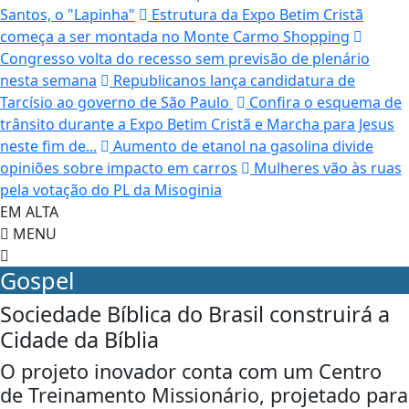
Santos, o "Lapinha"
Estrutura da Expo Betim Cristã
começa a ser montada no Monte Carmo Shopping
Congresso volta do recesso sem previsão de plenário
nesta semana
Republicanos lança candidatura de
Tarcísio ao governo de São Paulo
Confira o esquema de
trânsito durante a Expo Betim Cristã e Marcha para Jesus
neste fim de...
Aumento de etanol na gasolina divide
opiniões sobre impacto em carros
Mulheres vão às ruas
pela votação do PL da Misoginia
EM ALTA
MENU
Gospel
Sociedade Bíblica do Brasil construirá a
Cidade da Bíblia
O projeto inovador conta com um Centro
de Treinamento Missionário, projetado para