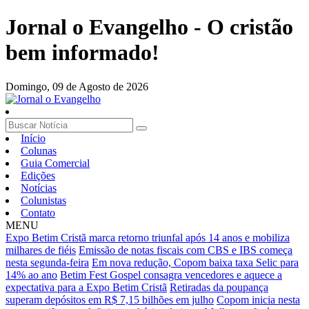
Jornal o Evangelho - O cristão
bem informado!
Domingo,
09 de Agosto de 2026
Início
Colunas
Guia Comercial
Edições
Notícias
Colunistas
Contato
MENU
Expo Betim Cristã marca retorno triunfal após 14 anos e mobiliza
milhares de fiéis
Emissão de notas fiscais com CBS e IBS começa
nesta segunda-feira
Em nova redução, Copom baixa taxa Selic para
14% ao ano
Betim Fest Gospel consagra vencedores e aquece a
expectativa para a Expo Betim Cristã
Retiradas da poupança
superam depósitos em R$ 7,15 bilhões em julho
Copom inicia nesta