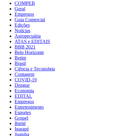
COMPEB
Geral
Empregos
Guia Comercial
Edições
Notícias
Agropecuária
ATAS e EDITAIS
BBB 2021
Belo Horizonte
Betim
Brasil
Ciência e Teconolgia
Contagem
COVID-19
Dengue
Economia
EDITAL
Empregos
Entretenimento
Esportes
Gospel
Ibirité
Igarapé
Juatuba