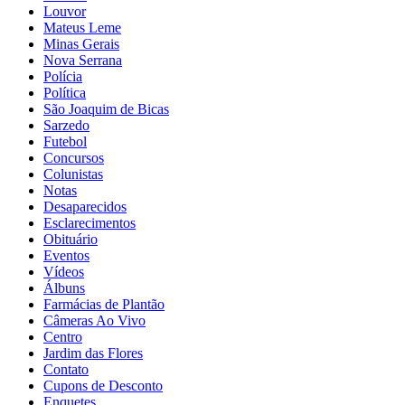
Louvor
Mateus Leme
Minas Gerais
Nova Serrana
Polícia
Política
São Joaquim de Bicas
Sarzedo
Futebol
Concursos
Colunistas
Notas
Desaparecidos
Esclarecimentos
Obituário
Eventos
Vídeos
Álbuns
Farmácias de Plantão
Câmeras Ao Vivo
Centro
Jardim das Flores
Contato
Cupons de Desconto
Enquetes