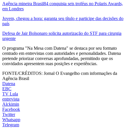
Agência mineira Brasil84 conquista seis troféus no Polaris Awards,
em Londres
Jovem, chegou a hora: garanta seu título e participe das decisões do
país
Defesa de Jair Bolsonaro solicita autorização do STF para cirurgia
urgente
O programa "Na Mesa com Datena" se destaca por seu formato
centrado em entrevistas com autoridades e personalidades. Datena
pretende priorizar conversas aprofundadas, permitindo que os
convidados apresentem suas posições e experiências.
FONTE/CRÉDITOS:
Jornal O Evangelho com informações da
Agência Brasil
Datena
EBC
TV Lula
entrevista
Alckimin
Facebook
Twitter
Whatsapp
Telegram