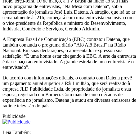
Hoje, terça-feira, 10 de março, a TV Brasil dá início ao seu mais
novo programa de entrevistas, "Na Mesa com Datena", sob a
apresentação do jornalista José Luiz Datena. A atração, que irá ao ar
semanalmente às 21h, começará com uma entrevista exclusiva com
o vice-presidente da República e ministro do Desenvolvimento,
Indústria, Comércio e Serviços, Geraldo Alckmin.
A Empresa Brasil de Comunicação (EBC) contratou Datena, que
também comanda o programa diário "Alô Alô Brasil" na Rádio
Nacional. Em suas declarações, o apresentador expressou sua
satisfação: “É uma honra estar chegando à EBC. A arte da entrevista
é dar espaço ao entrevistado. A grande estrela de uma entrevista é o
entrevistado”.
De acordo com informações oficiais, o contrato com Datena prevê
um pagamento anual superior a R$ 1 milhão, que será realizado à
empresa JLD Publicidade Ltda, de propriedade do jornalista e sua
esposa, registrada em Barueri. Com mais de cinco décadas de
experiência no jornalismo, Datena já atuou em diversas emissoras de
rádio e televisão do país.
Publicidade
Leia Também: