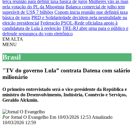
terça reunião para definir taxa básica de juros
Mulheres vão às ruas
pela votação do PL da Misoginia
Balança comercial de julho tem
superávit de US$ 7 bilhões
Copom inicia reunião que definirá taxa
básica de juros
PRD e Solidariedade decidem pela neutralidade na
eleição presidencial
Federação PSOL-Rede oficializa apoio à
candidatura de Lula à reeleição
TRE-RJ abre urna para o público e
defende segurança do voto eletrônico
EM ALTA
MENU
Brasil
"TV do governo Lula” contrata Datena com salário
milionário
O primeiro entrevistado será o vice-presidente da República e
ministro do Desenvolvimento, Indústria, Comércio e Serviços,
Geraldo Alckmin.
Por
Jornal O Evangelho
Em
10/03/2026 12:53
Atualizado
10/03/2026 12:59