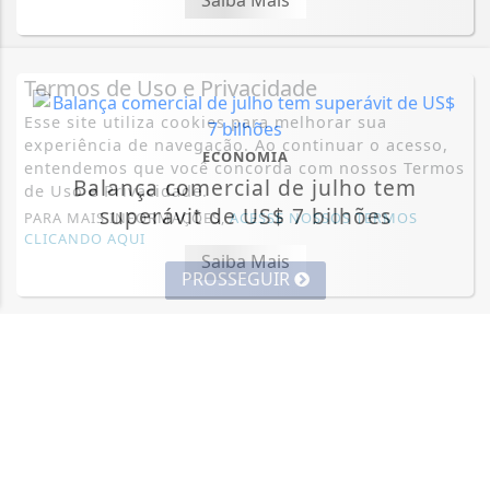
Saiba Mais
Termos de Uso e Privacidade
Esse site utiliza cookies para melhorar sua
experiência de navegação. Ao continuar o acesso,
ECONOMIA
entendemos que você concorda com nossos Termos
Balança comercial de julho tem
de Uso e Privacidade.
superávit de US$ 7 bilhões
PARA MAIS INFORMAÇÕES,
ACESSE NOSSOS TERMOS
CLICANDO AQUI
Saiba Mais
PROSSEGUIR
ECONOMIA
Leilões de petróleo em outubro terão
recorde de áreas em disputa