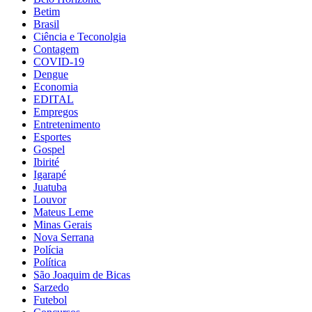
Betim
Brasil
Ciência e Teconolgia
Contagem
COVID-19
Dengue
Economia
EDITAL
Empregos
Entretenimento
Esportes
Gospel
Ibirité
Igarapé
Juatuba
Louvor
Mateus Leme
Minas Gerais
Nova Serrana
Polícia
Política
São Joaquim de Bicas
Sarzedo
Futebol