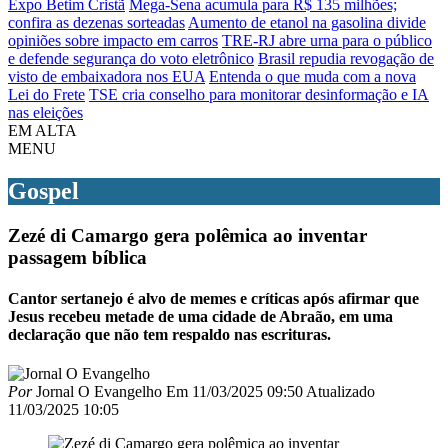
Expo Betim Cristã
Mega-Sena acumula para R$ 135 milhões;
confira as dezenas sorteadas
Aumento de etanol na gasolina divide
opiniões sobre impacto em carros
TRE-RJ abre urna para o público
e defende segurança do voto eletrônico
Brasil repudia revogação de
visto de embaixadora nos EUA
Entenda o que muda com a nova
Lei do Frete
TSE cria conselho para monitorar desinformação e IA
nas eleições
EM ALTA
MENU
Gospel
Zezé di Camargo gera polêmica ao inventar
passagem bíblica
Cantor sertanejo é alvo de memes e críticas após afirmar que
Jesus recebeu metade de uma cidade de Abraão, em uma
declaração que não tem respaldo nas escrituras.
Por
Jornal O Evangelho
Em
11/03/2025 09:50
Atualizado
11/03/2025 10:05