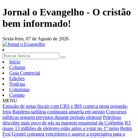
Jornal o Evangelho - O cristão
bem informado!
Sexta-feira,
07 de Agosto de 2026
Início
Colunas
Guia Comercial
Edições
Notícias
Colunistas
Contato
MENU
Emissão de notas fiscais com CBS e IBS começa nesta segunda-
feira
Bandeira tarifária continuará amarela em agosto
Concursos
públicos seguem previstos durante período eleitoral
Petrobras
descobre mais poço de gás na margem equatorial da Colômbia
RJ:
quase 13 milhões de eleitores estão aptos a votar no 1º turno
Betim
Fest Gospel consagra vencedores e aquece a expectativa para a