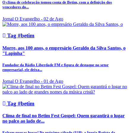
O clima de celebração tomou conta de Betim, com a definição dos
vencedores do...
Jornal O Evangelho
- 02 de Ago
Tag #betim
Morre, aos 100 anos, o empresário Geraldo da Silva Santos, o
"Lapinha"
Fundador da Rádio Liberdade FM e figura de destaque no setor
empresarial, ele deixa...
Jornal O Evangelho
- 01 de Ago
Tag #betim
Clima de final no Betim Fest Gospel: Quem garantirá o lugar
no palco ao lado de...
Faltam poucas horas! No próximo sábado (1º/8), a Igreja Batista da