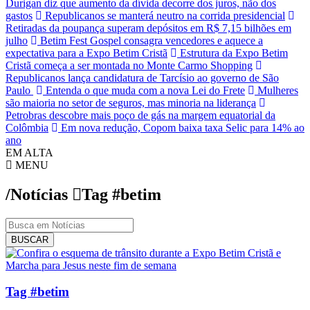
Durigan diz que aumento da dívida decorre dos juros, não dos
gastos
Republicanos se manterá neutro na corrida presidencial
Retiradas da poupança superam depósitos em R$ 7,15 bilhões em
julho
Betim Fest Gospel consagra vencedores e aquece a
expectativa para a Expo Betim Cristã
Estrutura da Expo Betim
Cristã começa a ser montada no Monte Carmo Shopping
Republicanos lança candidatura de Tarcísio ao governo de São
Paulo
Entenda o que muda com a nova Lei do Frete
Mulheres
são maioria no setor de seguros, mas minoria na liderança
Petrobras descobre mais poço de gás na margem equatorial da
Colômbia
Em nova redução, Copom baixa taxa Selic para 14% ao
ano
EM ALTA
MENU
/Notícias
Tag
#betim
BUSCAR
Tag #betim