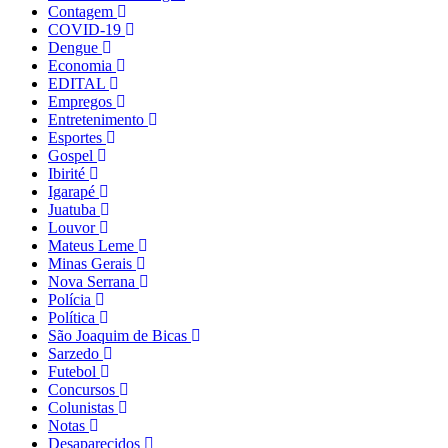
Contagem
COVID-19
Dengue
Economia
EDITAL
Empregos
Entretenimento
Esportes
Gospel
Ibirité
Igarapé
Juatuba
Louvor
Mateus Leme
Minas Gerais
Nova Serrana
Polícia
Política
São Joaquim de Bicas
Sarzedo
Futebol
Concursos
Colunistas
Notas
Desaparecidos