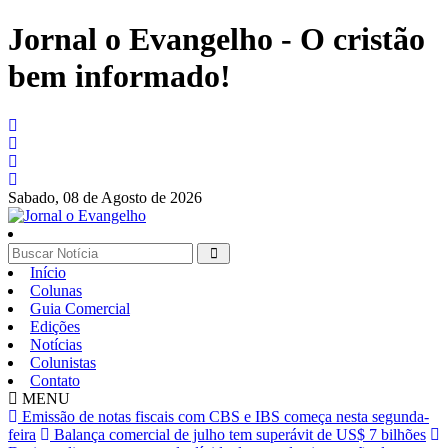
Jornal o Evangelho - O cristão
bem informado!
Sabado,
08 de Agosto de 2026
Início
Colunas
Guia Comercial
Edições
Notícias
Colunistas
Contato
MENU
Emissão de notas fiscais com CBS e IBS começa nesta segunda-
feira
Balança comercial de julho tem superávit de US$ 7 bilhões