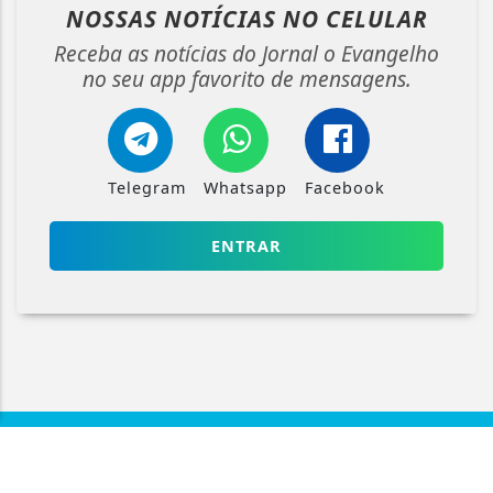
NOSSAS NOTÍCIAS
NO CELULAR
Receba as notícias do Jornal o Evangelho
no seu app favorito de mensagens.
Telegram
Whatsapp
Facebook
Termos de Uso e Privacidade
Esse site utiliza cookies para melhorar sua
ENTRAR
experiência de navegação. Ao continuar o acesso,
entendemos que você concorda com nossos Termos
de Uso e Privacidade.
PARA MAIS INFORMAÇÕES,
ACESSE NOSSOS TERMOS
CLICANDO AQUI
PROSSEGUIR