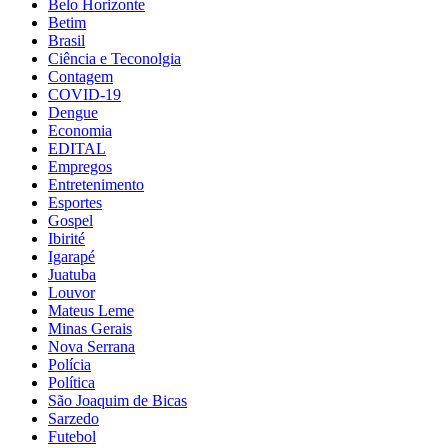
Belo Horizonte
Betim
Brasil
Ciência e Teconolgia
Contagem
COVID-19
Dengue
Economia
EDITAL
Empregos
Entretenimento
Esportes
Gospel
Ibirité
Igarapé
Juatuba
Louvor
Mateus Leme
Minas Gerais
Nova Serrana
Polícia
Política
São Joaquim de Bicas
Sarzedo
Futebol