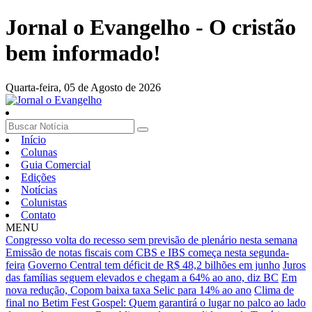
Jornal o Evangelho - O cristão
bem informado!
Quarta-feira,
05 de Agosto de 2026
Início
Colunas
Guia Comercial
Edições
Notícias
Colunistas
Contato
MENU
Congresso volta do recesso sem previsão de plenário nesta semana
Emissão de notas fiscais com CBS e IBS começa nesta segunda-
feira
Governo Central tem déficit de R$ 48,2 bilhões em junho
Juros
das famílias seguem elevados e chegam a 64% ao ano, diz BC
Em
nova redução, Copom baixa taxa Selic para 14% ao ano
Clima de
final no Betim Fest Gospel: Quem garantirá o lugar no palco ao lado