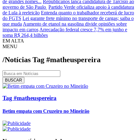
de grandes nomes...
Republicanos lança candidatura de Tarcísio ao
governo de São Paulo
Partido Verde oficializa apoio à candidatura
de Lula à reeleição
Entenda quanto o trabalhador receberá de lucro
do FGTS
Lei garante frete mínimo no transporte de cargas; saiba o
que muda
Aumento de etanol na gasolina divide opiniões sobre
impacto em carros
Arrecadação federal cresce 7,7% em junho e
soma R$ 264,4 bilhões
EM ALTA
MENU
/Notícias
Tag
#matheuspereira
BUSCAR
Tag #matheuspereira
Betim empata com Cruzeiro no Mineirão