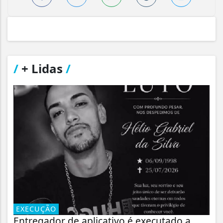
/
+ Lidas
/
EXECUÇÃO
Entregador de aplicativo é executado a