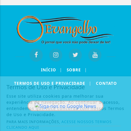
INÍCIO
|
SOBRE
|
TERMOS DE USO E PRIVACIDADE
|
CONTATO
Termos de Uso e Privacidade
Esse site utiliza cookies para melhorar sua
experiência de navegação. Ao continuar o acesso,
entendemos que você concorda com nossos Termos
de Uso e Privacidade.
PARA MAIS INFORMAÇÕES,
ACESSE NOSSOS TERMOS
CLICANDO AQUI