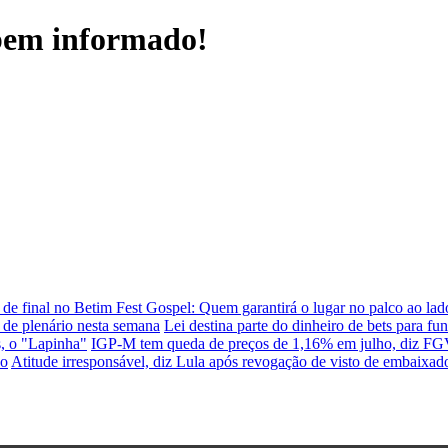
 bem informado!
de final no Betim Fest Gospel: Quem garantirá o lugar no palco ao lad
 de plenário nesta semana
Lei destina parte do dinheiro de bets para fu
s, o "Lapinha"
IGP-M tem queda de preços de 1,16% em julho, diz F
do
Atitude irresponsável, diz Lula após revogação de visto de embaixad