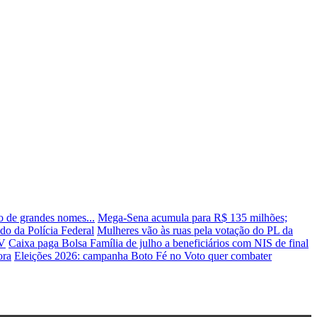
o de grandes nomes...
Mega-Sena acumula para R$ 135 milhões;
ndo da Polícia Federal
Mulheres vão às ruas pela votação do PL da
GV
Caixa paga Bolsa Família de julho a beneficiários com NIS de final
ora
Eleições 2026: campanha Boto Fé no Voto quer combater