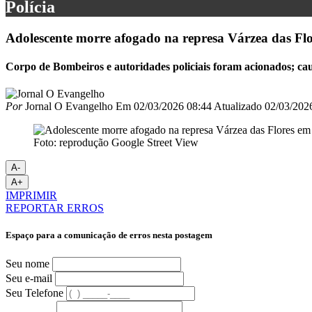
Polícia
Adolescente morre afogado na represa Várzea das Fl
Corpo de Bombeiros e autoridades policiais foram acionados; cau
Por
Jornal O Evangelho
Em
02/03/2026 08:44
Atualizado
02/03/202
Foto: reprodução Google Street View
A-
A+
IMPRIMIR
REPORTAR ERROS
Espaço para a comunicação de erros nesta postagem
Seu nome
Seu e-mail
Seu Telefone