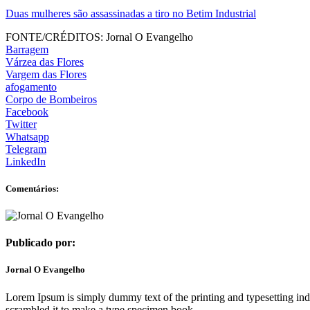
Duas mulheres são assassinadas a tiro no Betim Industrial
FONTE/CRÉDITOS:
Jornal O Evangelho
Barragem
Várzea das Flores
Vargem das Flores
afogamento
Corpo de Bombeiros
Facebook
Twitter
Whatsapp
Telegram
LinkedIn
Comentários:
Publicado por:
Jornal O Evangelho
Lorem Ipsum is simply dummy text of the printing and typesetting in
scrambled it to make a type specimen book.