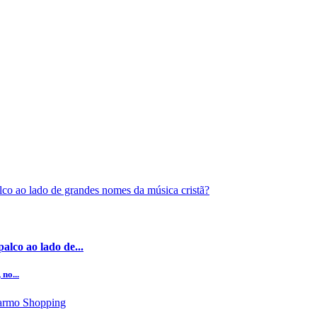
alco ao lado de...
no...