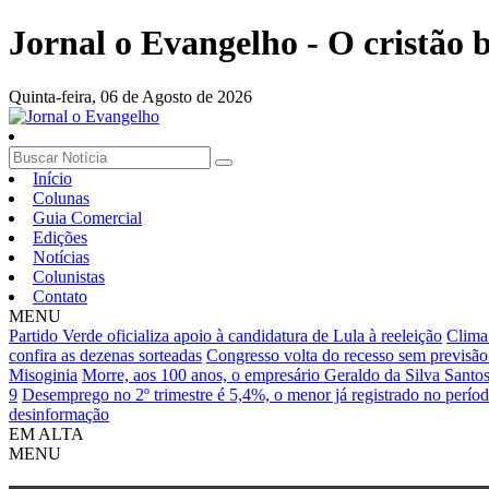
Jornal o Evangelho - O cristão
Quinta-feira,
06 de Agosto de 2026
Início
Colunas
Guia Comercial
Edições
Notícias
Colunistas
Contato
MENU
Partido Verde oficializa apoio à candidatura de Lula à reeleição
Clima 
confira as dezenas sorteadas
Congresso volta do recesso sem previsão
Misoginia
Morre, aos 100 anos, o empresário Geraldo da Silva Santo
9
Desemprego no 2º trimestre é 5,4%, o menor já registrado no perío
desinformação
EM ALTA
MENU