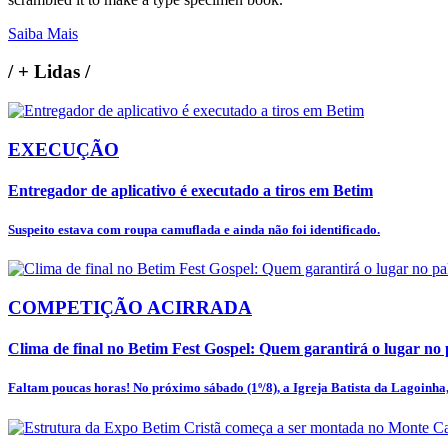
Saiba Mais
/
+ Lidas
/
EXECUÇÃO
Entregador de aplicativo é executado a tiros em Betim
Suspeito estava com roupa camuflada e ainda não foi identificado.
COMPETIÇÃO ACIRRADA
Clima de final no Betim Fest Gospel: Quem garantirá o lugar no p
Faltam poucas horas! No próximo sábado (1º/8), a Igreja Batista da Lagoinha, 