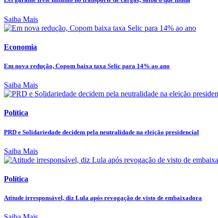
Saiba Mais
Economia
Em nova redução, Copom baixa taxa Selic para 14% ao ano
Saiba Mais
Política
PRD e Solidariedade decidem pela neutralidade na eleição presidencial
Saiba Mais
Política
Atitude irresponsável, diz Lula após revogação de visto de embaixadora
Saiba Mais