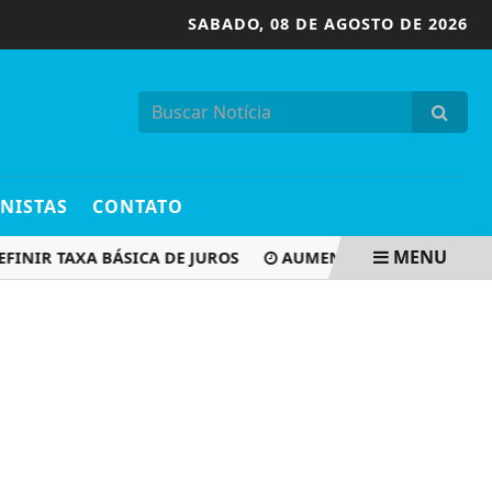
SABADO,
08 DE AGOSTO DE 2026
NISTAS
CONTATO
MENU
R TAXA BÁSICA DE JUROS
AUMENTO DE ETANOL NA GASOL