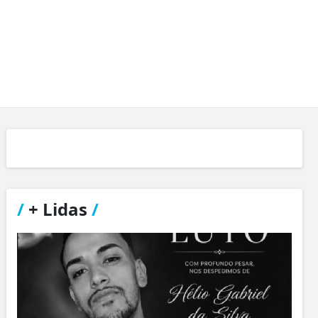
/
+ Lidas
/