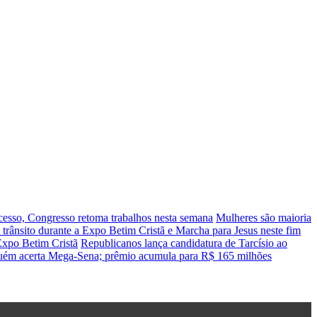
cesso, Congresso retoma trabalhos nesta semana
Mulheres são maioria
trânsito durante a Expo Betim Cristã e Marcha para Jesus neste fim
Expo Betim Cristã
Republicanos lança candidatura de Tarcísio ao
ém acerta Mega-Sena; prêmio acumula para R$ 165 milhões