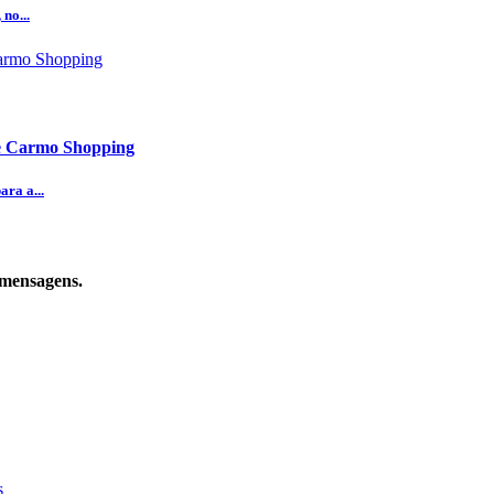
no...
te Carmo Shopping
ra a...
 mensagens.