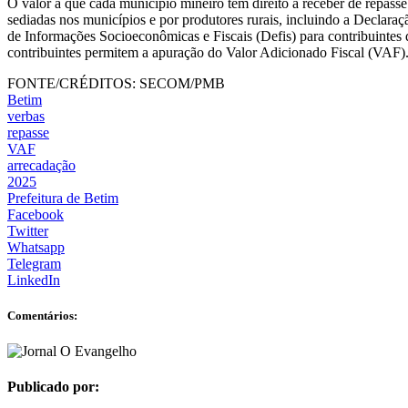
O valor a que cada município mineiro têm direito a receber de repas
sediadas nos municípios e por produtores rurais, incluindo a Declar
de Informações Socioeconômicas e Fiscais (Defis) para contribuinte
contribuintes permitem a apuração do Valor Adicionado Fiscal (VAF)
FONTE/CRÉDITOS:
SECOM/PMB
Betim
verbas
repasse
VAF
arrecadação
2025
Prefeitura de Betim
Facebook
Twitter
Whatsapp
Telegram
LinkedIn
Comentários:
Publicado por: