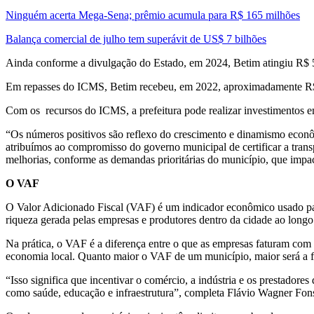
Ninguém acerta Mega-Sena; prêmio acumula para R$ 165 milhões
Balança comercial de julho tem superávit de US$ 7 bilhões
Ainda conforme a divulgação do Estado, em 2024, Betim atingiu R$ 5
Em repasses do ICMS, Betim recebeu, em 2022, aproximadamente R$ 8
Com os recursos do ICMS, a prefeitura pode realizar investimentos em
“Os números positivos são reflexo do crescimento e dinamismo econô
atribuímos ao compromisso do governo municipal de certificar a transp
melhorias, conforme as demandas prioritárias do município, que impa
O VAF
O Valor Adicionado Fiscal (VAF) é um indicador econômico usado par
riqueza gerada pelas empresas e produtores dentro da cidade ao long
Na prática, o VAF é a diferença entre o que as empresas faturam com
economia local. Quanto maior o VAF de um município, maior será a f
“Isso significa que incentivar o comércio, a indústria e os prestador
como saúde, educação e infraestrutura”, completa Flávio Wagner Fon