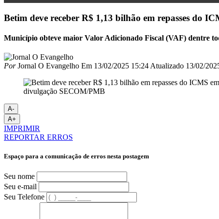
Betim deve receber R$ 1,13 bilhão em repasses do I
Município obteve maior Valor Adicionado Fiscal (VAF) dentre to
Por
Jornal O Evangelho
Em
13/02/2025 15:24
Atualizado
13/02/202
divulgação SECOM/PMB
A-
A+
IMPRIMIR
REPORTAR ERROS
Espaço para a comunicação de erros nesta postagem
Seu nome
Seu e-mail
Seu Telefone