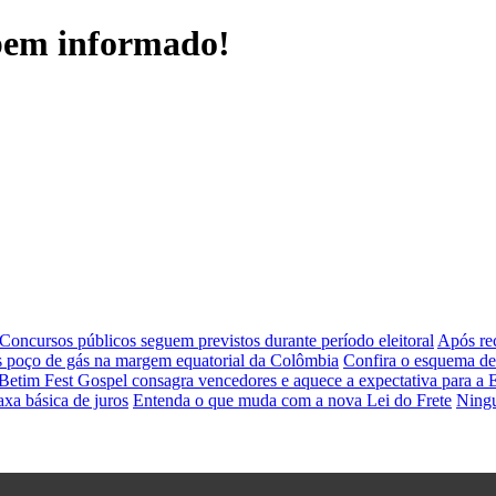
 bem informado!
Concursos públicos seguem previstos durante período eleitoral
Após re
s poço de gás na margem equatorial da Colômbia
Confira o esquema de 
Betim Fest Gospel consagra vencedores e aquece a expectativa para a 
axa básica de juros
Entenda o que muda com a nova Lei do Frete
Ningu