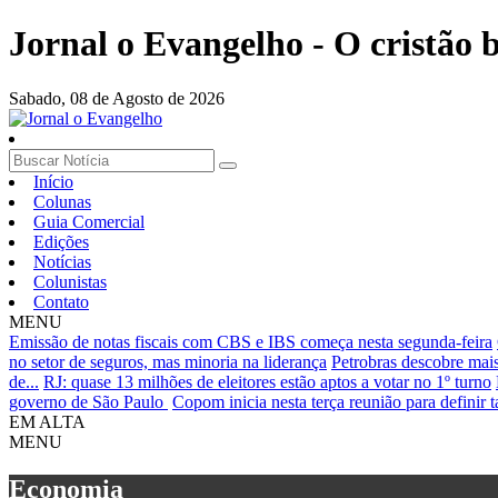
Jornal o Evangelho - O cristão
Sabado,
08 de Agosto de 2026
Início
Colunas
Guia Comercial
Edições
Notícias
Colunistas
Contato
MENU
Emissão de notas fiscais com CBS e IBS começa nesta segunda-feira
no setor de seguros, mas minoria na liderança
Petrobras descobre mai
de...
RJ: quase 13 milhões de eleitores estão aptos a votar no 1º turno
governo de São Paulo
Copom inicia nesta terça reunião para definir t
EM ALTA
MENU
Economia