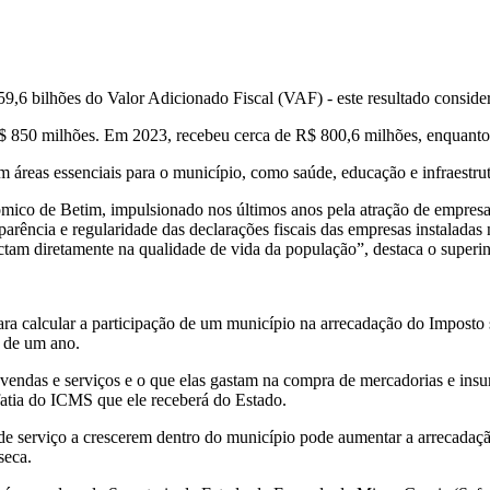
9,6 bilhões do Valor Adicionado Fiscal (VAF) - este resultado consid
50 milhões. Em 2023, recebeu cerca de R$ 800,6 milhões, enquanto e
 áreas essenciais para o município, como saúde, educação e infraestrut
mico de Betim, impulsionado nos últimos anos pela atração de empresas
arência e regularidade das declarações fiscais das empresas instaladas
ctam diretamente na qualidade de vida da população”, destaca o superi
a calcular a participação de um município na arrecadação do Imposto 
o de um ano.
 vendas e serviços e o que elas gastam na compra de mercadorias e ins
atia do ICMS que ele receberá do Estado.
es de serviço a crescerem dentro do município pode aumentar a arrecada
seca.