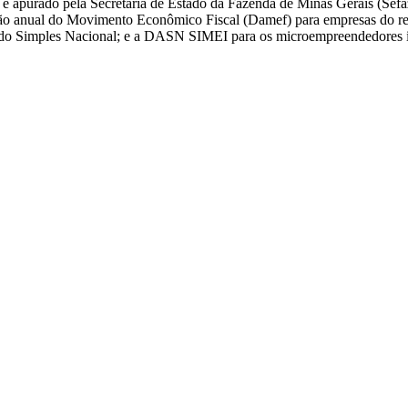
se é apurado pela Secretaria de Estado da Fazenda de Minas Gerais (Se
ação anual do Movimento Econômico Fiscal (Damef) para empresas do re
s do Simples Nacional; e a DASN SIMEI para os microempreendedores in
.