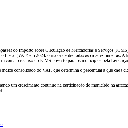
repasses do Imposto sobre Circulação de Mercadorias e Serviços (ICMS
o Fiscal (VAF) em 2024, o maior dentre todas as cidades mineiras. A li
va em conta o recurso do ICMS previsto para os municípios pela Lei Or
dice consolidado do VAF, que determina o percentual a que cada cidad
ndo um crescimento contínuo na participação do município na arrecad
s.
ho