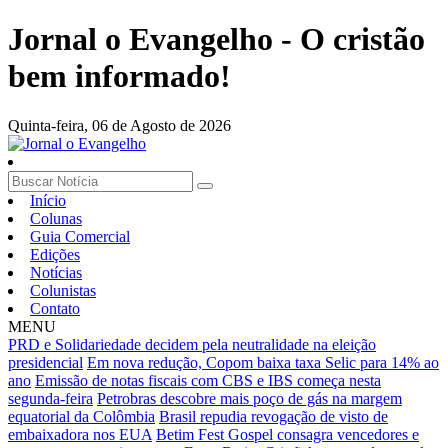
Jornal o Evangelho - O cristão
bem informado!
Quinta-feira,
06 de Agosto de 2026
Início
Colunas
Guia Comercial
Edições
Notícias
Colunistas
Contato
MENU
PRD e Solidariedade decidem pela neutralidade na eleição
presidencial
Em nova redução, Copom baixa taxa Selic para 14% ao
ano
Emissão de notas fiscais com CBS e IBS começa nesta
segunda-feira
Petrobras descobre mais poço de gás na margem
equatorial da Colômbia
Brasil repudia revogação de visto de
embaixadora nos EUA
Betim Fest Gospel consagra vencedores e