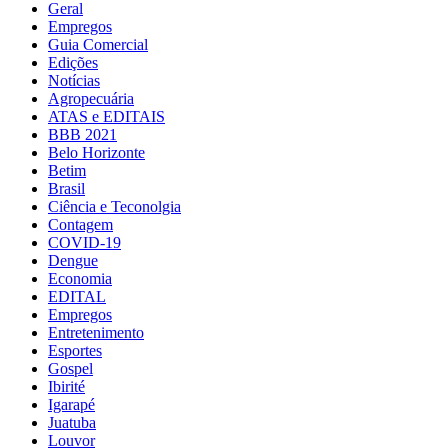
Geral
Empregos
Guia Comercial
Edições
Notícias
Agropecuária
ATAS e EDITAIS
BBB 2021
Belo Horizonte
Betim
Brasil
Ciência e Teconolgia
Contagem
COVID-19
Dengue
Economia
EDITAL
Empregos
Entretenimento
Esportes
Gospel
Ibirité
Igarapé
Juatuba
Louvor