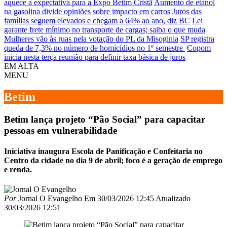
aquece a expectativa para a Expo Betim Cristã
Aumento de etanol
na gasolina divide opiniões sobre impacto em carros
Juros das
famílias seguem elevados e chegam a 64% ao ano, diz BC
Lei
garante frete mínimo no transporte de cargas; saiba o que muda
Mulheres vão às ruas pela votação do PL da Misoginia
SP registra
queda de 7,3% no número de homicídios no 1º semestre
Copom
inicia nesta terça reunião para definir taxa básica de juros
EM ALTA
MENU
Betim
Betim lança projeto “Pão Social” para capacitar
pessoas em vulnerabilidade
Iniciativa inaugura Escola de Panificação e Confeitaria no
Centro da cidade no dia 9 de abril; foco é a geração de emprego
e renda.
Por
Jornal O Evangelho
Em
30/03/2026 12:45
Atualizado
30/03/2026 12:51