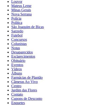
Louvor
Mateus Leme
Minas Gerais
Nova Serrana
Polícia
Política
São Joaquim de Bicas
Sarzedo
Futebol
Concursos
Colunistas
Notas
Desaparecidos
Esclarecimentos
Obituário
Eventos
Vídeos
Álbuns
Farmácias de Plantão
Câmeras Ao Vivo
Centro
Jardim das Flores
Contato
Cupons de Desconto
Enquetes