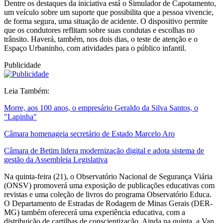
Dentre os destaques da iniciativa está o Simulador de Capotamento,
um veículo sobre um suporte que possibilita que a pessoa vivencie,
de forma segura, uma situação de acidente. O dispositivo permite
que os condutores reflitam sobre suas condutas e escolhas no
trânsito. Haverá, também, nos dois dias, o teste de atenção e o
Espaço Urbaninho, com atividades para o público infantil.
Publicidade
Leia Também:
Morre, aos 100 anos, o empresário Geraldo da Silva Santos, o
"Lapinha"
Câmara homenageia secretário de Estado Marcelo Aro
Câmara de Betim lidera modernização digital e adota sistema de
gestão da Assembleia Legislativa
Na quinta-feira (21), o Observatório Nacional de Segurança Viária
(ONSV) promoverá uma exposição de publicações educativas com
revistas e uma coleção de livros do programa Observatório Educa.
O Departamento de Estradas de Rodagem de Minas Gerais (DER-
MG) também oferecerá uma experiência educativa, com a
distribuição de cartilhas de conscientização. Ainda na quinta, a Van