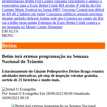
desinformação
Betim Fest Gospel consagra vencedores e aquece a
expectativa para a Expo Betim Cristã
BH recebe 4ª edição do Ore
Comigo Music Festival na Arena MRV
Governo Central tem déficit
de R$ 48,2 bilhões em junho
Concursos públicos seguem previstos
durante período eleitoral
Antiga sede dos Correios no centro do Rio
vai a leilão nesta quinta
Estrutura da Expo Betim Cristã começa a
ser montada no Monte Carmo Shopping
EM ALTA
MENU
Betim
Betim terá extensa programação na Semana
Nacional do Trânsito
Estacionamento do Ginásio Poliesportivo Divino Braga reunirá
atividades interativas, pit stop de inspeção veicular gratuita,
sorteio de 25 bicicletas e muito mais.
Por
Jornal O Evangelho
Em
18/09/2023 09:09
Atualizado
18/09/2023 09:19