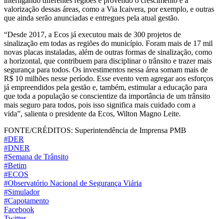
interligando diferentes regiões e provendo o crescimento e a
valorização dessas áreas, como a Via Icaivera, por exemplo, e outras
que ainda serão anunciadas e entregues pela atual gestão.
“Desde 2017, a Ecos já executou mais de 300 projetos de
sinalização em todas as regiões do município. Foram mais de 17 mil
novas placas instaladas, além de outras formas de sinalização, como
a horizontal, que contribuem para disciplinar o trânsito e trazer mais
segurança para todos. Os investimentos nessa área somam mais de
R$ 10 milhões nesse período. Esse evento vem agregar aos esforços
já empreendidos pela gestão e, também, estimular a educação para
que toda a população se conscientize da importância de um trânsito
mais seguro para todos, pois isso significa mais cuidado com a
vida”, salienta o presidente da Ecos, Wilton Magno Leite.
FONTE/CRÉDITOS:
Superintendência de Imprensa PMB
#DER
#DNER
#Semana de Trânsito
#Betim
#ECOS
#Observatório Nacional de Segurança Viária
#Simulador
#Capotamento
Facebook
Twitter