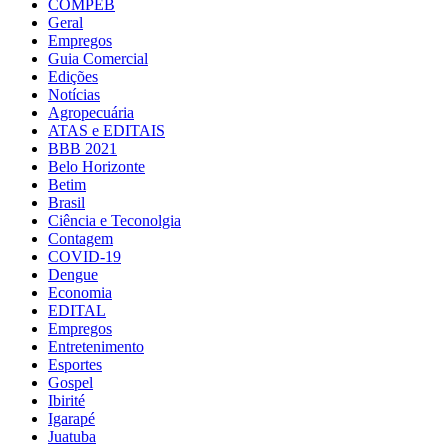
COMPEB
Geral
Empregos
Guia Comercial
Edições
Notícias
Agropecuária
ATAS e EDITAIS
BBB 2021
Belo Horizonte
Betim
Brasil
Ciência e Teconolgia
Contagem
COVID-19
Dengue
Economia
EDITAL
Empregos
Entretenimento
Esportes
Gospel
Ibirité
Igarapé
Juatuba