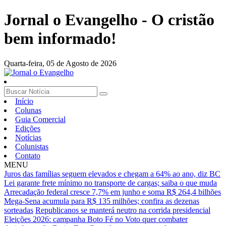
Jornal o Evangelho - O cristão
bem informado!
Quarta-feira,
05 de Agosto de 2026
Início
Colunas
Guia Comercial
Edições
Notícias
Colunistas
Contato
MENU
Juros das famílias seguem elevados e chegam a 64% ao ano, diz BC
Lei garante frete mínimo no transporte de cargas; saiba o que muda
Arrecadação federal cresce 7,7% em junho e soma R$ 264,4 bilhões
Mega-Sena acumula para R$ 135 milhões; confira as dezenas
sorteadas
Republicanos se manterá neutro na corrida presidencial
Eleições 2026: campanha Boto Fé no Voto quer combater