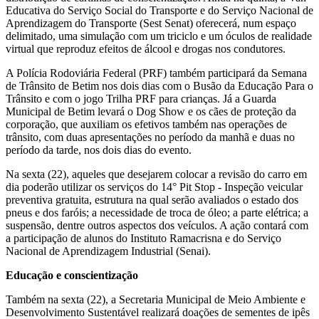
Educativa do Serviço Social do Transporte e do Serviço Nacional de
Aprendizagem do Transporte (Sest Senat) oferecerá, num espaço
delimitado, uma simulação com um triciclo e um óculos de realidade
virtual que reproduz efeitos de álcool e drogas nos condutores.
A Polícia Rodoviária Federal (PRF) também participará da Semana
de Trânsito de Betim nos dois dias com o Busão da Educação Para o
Trânsito e com o jogo Trilha PRF para crianças. Já a Guarda
Municipal de Betim levará o Dog Show e os cães de proteção da
corporação, que auxiliam os efetivos também nas operações de
trânsito, com duas apresentações no período da manhã e duas no
período da tarde, nos dois dias do evento.
Na sexta (22), aqueles que desejarem colocar a revisão do carro em
dia poderão utilizar os serviços do 14° Pit Stop - Inspeção veicular
preventiva gratuita, estrutura na qual serão avaliados o estado dos
pneus e dos faróis; a necessidade de troca de óleo; a parte elétrica; a
suspensão, dentre outros aspectos dos veículos. A ação contará com
a participação de alunos do Instituto Ramacrisna e do Serviço
Nacional de Aprendizagem Industrial (Senai).
Educação e conscientização
Também na sexta (22), a Secretaria Municipal de Meio Ambiente e
Desenvolvimento Sustentável realizará doações de sementes de ipês