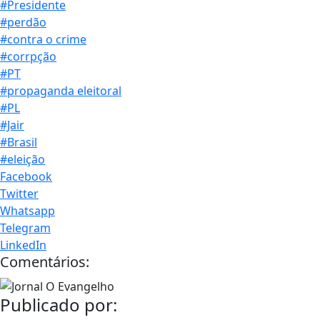
#Presidente
#perdão
#contra o crime
#corrpção
#PT
#propaganda eleitoral
#PL
#Jair
#Brasil
#eleição
Facebook
Twitter
Whatsapp
Telegram
LinkedIn
Comentários:
Publicado por: