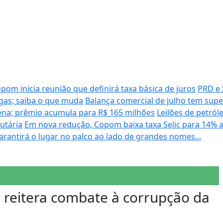
pom inicia reunião que definirá taxa básica de juros
PRD e 
rgas; saiba o que muda
Balança comercial de julho tem supe
na; prêmio acumula para R$ 165 milhões
Leilões de petró
utária
Em nova redução, Copom baixa taxa Selic para 14% 
arantirá o lugar no palco ao lado de grandes nomes...
e reitera combate à corrupção da