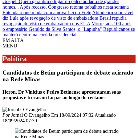
Gospel: Quem garantirá o lugar no palco ao lado de grandes
nomes...
Após recesso, Congresso retoma trabalhos nesta semana
Entenda o que muda com a nova Lei do Frete
Atitude irresponsável,
diz Lula após revogação de visto de embaixadora
Brasil repudia
revogação de visto de embaixadora nos EUA
Morre, aos 100 anos,
o empresário Geraldo da Silva Santos, o "Lapinha"
Republicanos se
manterá neutro na corrida presidencial
EM ALTA
MENU
Política
Candidatos de Betim participam de debate acirrado
na Rede Minas
Heron, Dr Vinicius e Pedro Betinense apresentaram suas
propostas e trocaram farpas ao longo do certame.
Por
Jornal O Evangelho
Em
18/09/2024 07:32
Atualizado
18/09/2024 07:39