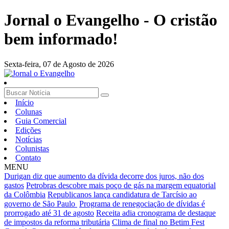
Jornal o Evangelho - O cristão
bem informado!
Sexta-feira,
07 de Agosto de 2026
Início
Colunas
Guia Comercial
Edições
Notícias
Colunistas
Contato
MENU
Durigan diz que aumento da dívida decorre dos juros, não dos
gastos
Petrobras descobre mais poço de gás na margem equatorial
da Colômbia
Republicanos lança candidatura de Tarcísio ao
governo de São Paulo
Programa de renegociação de dívidas é
prorrogado até 31 de agosto
Receita adia cronograma de destaque
de impostos da reforma tributária
Clima de final no Betim Fest