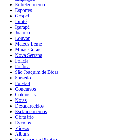
Entretenimento
Esportes
Gospel
Ibirité
Igarapé
Juatuba
Louvor
Mateus Leme
Minas Gerais
Nova Serrana
Polícia
Política
São Joaquim de Bicas
Sarzedo
Futebol
Concursos
Colunistas
Notas
Desaparecidos
Esclarecimentos
Obituário
Eventos
Vídeos
Álbuns
Farmácias de Plantão