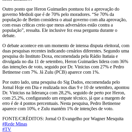
Outro ponto que Heron Guimarães pontuou foi a aprovação do
governo Medioli que é de 70% pelo moradores. “Se 70% da
população de Betim considera o atual governo com alta aprovação,
com essas críticas creio que meus adversários estão contra a
população”, ressalta. Ele inclusive fez essa pergunta durante o
debate.
O debate acontece em um momento de intensa disputa eleitoral, com
duas pesquisas recentes indicando cenários diferentes. Segundo uma
pesquisa do Instituto Doxa, encomendada pela Rádio Itatiaia e
divulgada no dia 11 de setembro, Heron Guimarães lidera com 36%
das intenções de voto, seguido por Dr. Vinicius com 27% e Pedro
Betinense com 7%. Já Zulu (PCB) aparece com 1%.
Por outro lado, uma pesquisa do Sig Dados, encomendada pelo
Jornal Hoje em Dia e realizada nos dias 9 e 10 de setembro, apontou
Dr. Vinicius na liderança com 28,2%, seguido de perto por Heron,
com 25,2%, configurando um empate técnico, já que a margem de
erro é de 4 pontos percentuais. Nesta pesquisa, Pedro Betinense
aparece com 10%, e Zulu mantém 1% de intenções de voto.
FONTE/CRÉDITOS:
Jornal O Evangelho por Wagner Mesquita
#Rede Minas
#TV