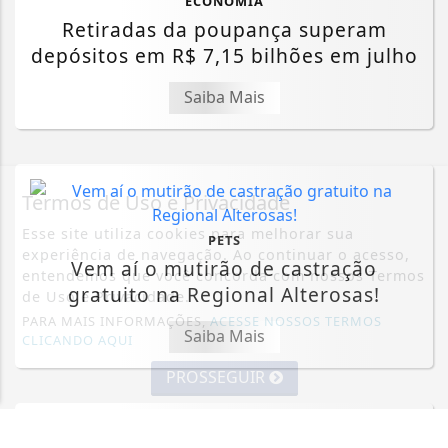
ECONOMIA
Retiradas da poupança superam
depósitos em R$ 7,15 bilhões em julho
Saiba Mais
Termos de Uso e Privacidade
Esse site utiliza cookies para melhorar sua
PETS
experiência de navegação. Ao continuar o acesso,
Vem aí o mutirão de castração
entendemos que você concorda com nossos Termos
gratuito na Regional Alterosas!
de Uso e Privacidade.
PARA MAIS INFORMAÇÕES,
ACESSE NOSSOS TERMOS
Saiba Mais
CLICANDO AQUI
PROSSEGUIR