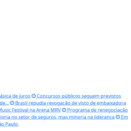
ásica de juros
Concursos públicos seguem previstos
e...
Brasil repudia revogação de visto de embaixadora
usic Festival na Arena MRV
Programa de renegociação
oria no setor de seguros, mas minoria na liderança
Em
São Paulo