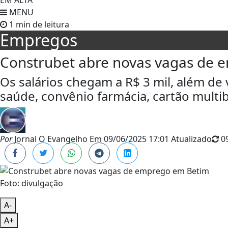
EM ALTA
MENU
1 min de leitura
Empregos
Construbet abre novas vagas de
Os salários chegam a R$ 3 mil, além de
saúde, convênio farmácia, cartão multib
Por
Jornal O Evangelho
Em
09/06/2025 17:01
Atualizado
09
Foto: divulgação
A-
A+