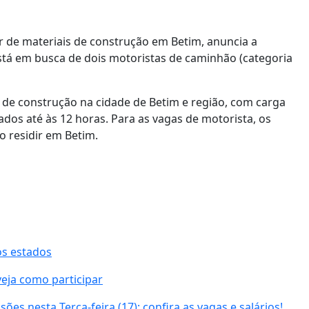
r de materiais de construção em Betim, anuncia a
tá em busca de dois motoristas de caminhão (categoria
 de construção na cidade de Betim e região, com carga
ados até às 12 horas. Para as vagas de motorista, os
o residir em Betim.
os estados
veja como participar
es nesta Terça-feira (17); confira as vagas e salários!