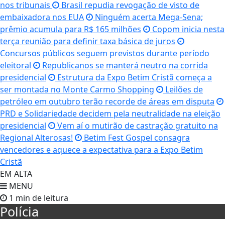
nos tribunais
Brasil repudia revogação de visto de
embaixadora nos EUA
Ninguém acerta Mega-Sena;
prêmio acumula para R$ 165 milhões
Copom inicia nesta
terça reunião para definir taxa básica de juros
Concursos públicos seguem previstos durante período
eleitoral
Republicanos se manterá neutro na corrida
presidencial
Estrutura da Expo Betim Cristã começa a
ser montada no Monte Carmo Shopping
Leilões de
petróleo em outubro terão recorde de áreas em disputa
PRD e Solidariedade decidem pela neutralidade na eleição
presidencial
Vem aí o mutirão de castração gratuito na
Regional Alterosas!
Betim Fest Gospel consagra
vencedores e aquece a expectativa para a Expo Betim
Cristã
EM ALTA
MENU
1 min de leitura
Polícia