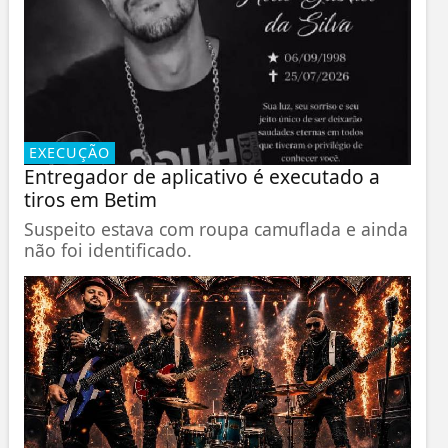
EXECUÇÃO
Entregador de aplicativo é executado a
tiros em Betim
Suspeito estava com roupa camuflada e ainda
não foi identificado.