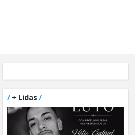
/
+ Lidas
/