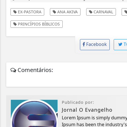
EX-PASTORA
ANA AKIVA
CARNAVAL
PRINCÍPIOS BÍBLICOS
Facebook
T
Comentários:
Publicado por:
Jornal O Evangelho
Lorem Ipsum is simply dummy t
Ipsum has been the industry'