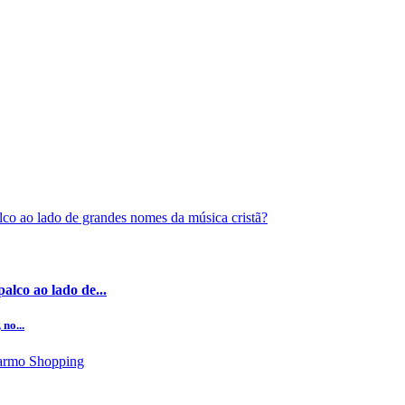
alco ao lado de...
no...