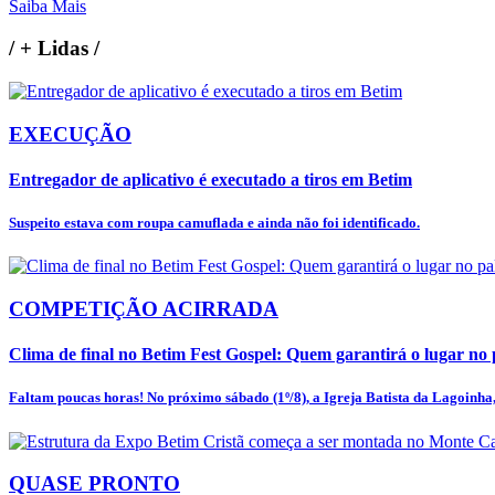
Saiba Mais
/
+ Lidas
/
EXECUÇÃO
Entregador de aplicativo é executado a tiros em Betim
Suspeito estava com roupa camuflada e ainda não foi identificado.
COMPETIÇÃO ACIRRADA
Clima de final no Betim Fest Gospel: Quem garantirá o lugar no p
Faltam poucas horas! No próximo sábado (1º/8), a Igreja Batista da Lagoinha, 
QUASE PRONTO