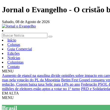
Jornal o Evangelho - O cristão
Sabado,
08 de Agosto de 2026
Início
Colunas
Guia Comercial
Edições
Notícias
Colunistas
Contato
MENU
Aumento de etanol na gasolina divide opiniões sobre impacto em carr
ruas pela votação do PL da Misoginia
Betim Fest Gospel consagra ven
redução, Copom baixa taxa Selic para 14% ao ano
Federação PSOL-Red
milhões de eleitores estão aptos a votar no 1º turno
PRD e Solidariedad
EM ALTA
MENU
Brasil