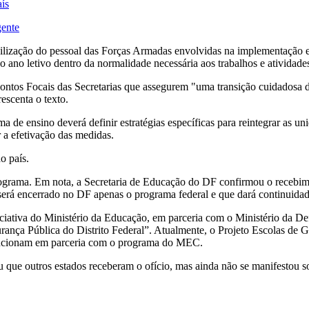
aís
gente
lização do pessoal das Forças Armadas envolvidas na implementação e
ano letivo dentro da normalidade necessária aos trabalhos e atividade
ontos Focais das Secretarias que assegurem "uma transição cuidadosa d
escenta o texto.
ensino deverá definir estratégias específicas para reintegrar as unida
 a efetivação das medidas.
o país.
rograma. Em nota, a Secretaria de Educação do DF confirmou o recebim
e será encerrado no DF apenas o programa federal e que dará continuidade
ciativa do Ministério da Educação, em parceria com o Ministério da Defe
rança Pública do Distrito Federal”. Atualmente, o Projeto Escolas de 
 funcionam em parceria com o programa do MEC.
que outros estados receberam o ofício, mas ainda não se manifestou so