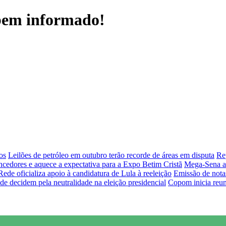
 bem informado!
os
Leilões de petróleo em outubro terão recorde de áreas em disputa
Re
cedores e aquece a expectativa para a Expo Betim Cristã
Mega-Sena ac
e oficializa apoio à candidatura de Lula à reeleição
Emissão de nota
e decidem pela neutralidade na eleição presidencial
Copom inicia reuni