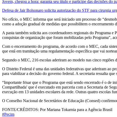
Jovem, chegou a hora: garanta seu título e participe das decisões do p
Defesa de Jair Bolsonaro solicita autorização do STF para cirurgia ur
No ofício, o MEC informa que será iniciado um processo de “desmobi
como a adoção gradual de medidas que possibilitem o encerramento do 
A pasta também solicita aos coordenadores regionais do Programa e P
conquistas de organização que foram mobilizadas pelo Programa", acr
Com o encerramento do programa, de acordo com o MEC, cada sistema de 
que está em tramitação uma regulamentação específica que vai nortear
Segundo o MEC, 216 escolas aderiram ao modelo nas cinco regiões d
O Distrito Federal é uma das unidades federativas que aderiram ao p
para viabilizar a decisão do governo federal. A secretaria ressalta qu
“Importante frisar que o Programa que está sendo encerrado é o de ini
Compartilhada' que é executado em parceria com a Secretaria de Segu
execução em 13 unidades escolares da rede. Outras quatro escolas
O Conselho Nacional de Secretários de Educação (Consed) confirmou 
FONTE/CRÉDITOS:
Por Mariana Tokarnia para a Agência Brasil
#Pecim