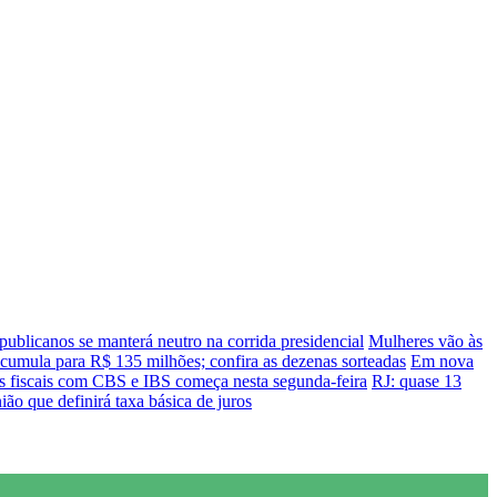
publicanos se manterá neutro na corrida presidencial
Mulheres vão às
umula para R$ 135 milhões; confira as dezenas sorteadas
Em nova
s fiscais com CBS e IBS começa nesta segunda-feira
RJ: quase 13
ão que definirá taxa básica de juros