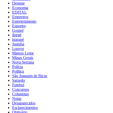
Dengue
Economia
EDITAL
Empregos
Entretenimento
Esportes
Gospel
Ibirité
Igarapé
Juatuba
Louvor
Mateus Leme
Minas Gerais
Nova Serrana
Polícia
Política
São Joaquim de Bicas
Sarzedo
Futebol
Concursos
Colunistas
Notas
Desaparecidos
Esclarecimentos
Obituário