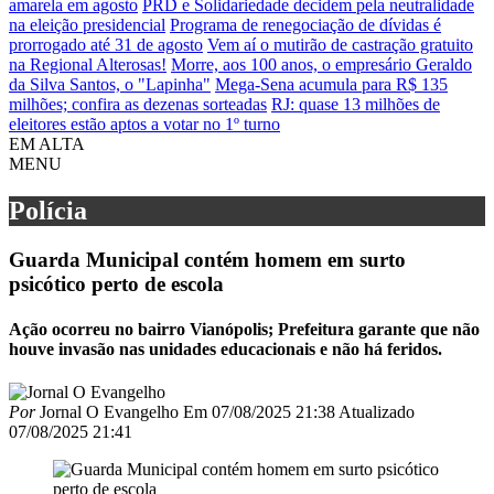
amarela em agosto
PRD e Solidariedade decidem pela neutralidade
na eleição presidencial
Programa de renegociação de dívidas é
prorrogado até 31 de agosto
Vem aí o mutirão de castração gratuito
na Regional Alterosas!
Morre, aos 100 anos, o empresário Geraldo
da Silva Santos, o "Lapinha"
Mega-Sena acumula para R$ 135
milhões; confira as dezenas sorteadas
RJ: quase 13 milhões de
eleitores estão aptos a votar no 1º turno
EM ALTA
MENU
Polícia
Guarda Municipal contém homem em surto
psicótico perto de escola
Ação ocorreu no bairro Vianópolis; Prefeitura garante que não
houve invasão nas unidades educacionais e não há feridos.
Por
Jornal O Evangelho
Em
07/08/2025 21:38
Atualizado
07/08/2025 21:41