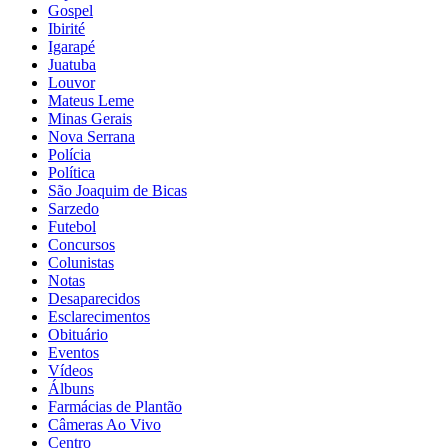
Gospel
Ibirité
Igarapé
Juatuba
Louvor
Mateus Leme
Minas Gerais
Nova Serrana
Polícia
Política
São Joaquim de Bicas
Sarzedo
Futebol
Concursos
Colunistas
Notas
Desaparecidos
Esclarecimentos
Obituário
Eventos
Vídeos
Álbuns
Farmácias de Plantão
Câmeras Ao Vivo
Centro