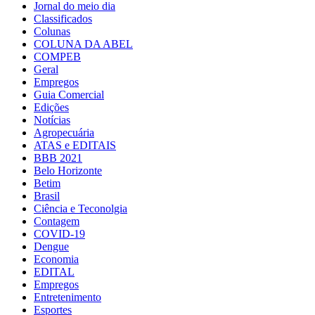
Jornal do meio dia
Classificados
Colunas
COLUNA DA ABEL
COMPEB
Geral
Empregos
Guia Comercial
Edições
Notícias
Agropecuária
ATAS e EDITAIS
BBB 2021
Belo Horizonte
Betim
Brasil
Ciência e Teconolgia
Contagem
COVID-19
Dengue
Economia
EDITAL
Empregos
Entretenimento
Esportes