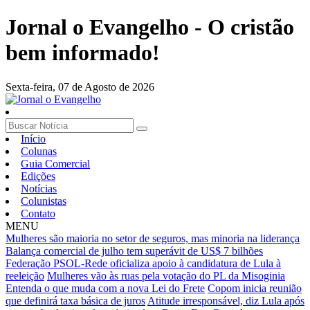
Jornal o Evangelho - O cristão
bem informado!
Sexta-feira,
07 de Agosto de 2026
Início
Colunas
Guia Comercial
Edições
Notícias
Colunistas
Contato
MENU
Mulheres são maioria no setor de seguros, mas minoria na liderança
Balança comercial de julho tem superávit de US$ 7 bilhões
Federação PSOL-Rede oficializa apoio à candidatura de Lula à
reeleição
Mulheres vão às ruas pela votação do PL da Misoginia
Entenda o que muda com a nova Lei do Frete
Copom inicia reunião
que definirá taxa básica de juros
Atitude irresponsável, diz Lula após