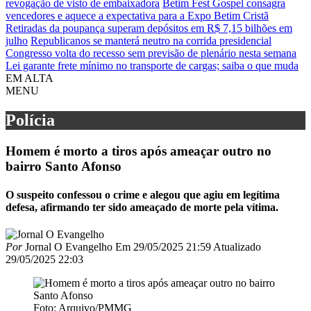
revogação de visto de embaixadora
Betim Fest Gospel consagra
vencedores e aquece a expectativa para a Expo Betim Cristã
Retiradas da poupança superam depósitos em R$ 7,15 bilhões em
julho
Republicanos se manterá neutro na corrida presidencial
Congresso volta do recesso sem previsão de plenário nesta semana
Lei garante frete mínimo no transporte de cargas; saiba o que muda
EM ALTA
MENU
Polícia
Homem é morto a tiros após ameaçar outro no
bairro Santo Afonso
O suspeito confessou o crime e alegou que agiu em legítima
defesa, afirmando ter sido ameaçado de morte pela vítima.
Por
Jornal O Evangelho
Em
29/05/2025 21:59
Atualizado
29/05/2025 22:03
Foto: Arquivo/PMMG