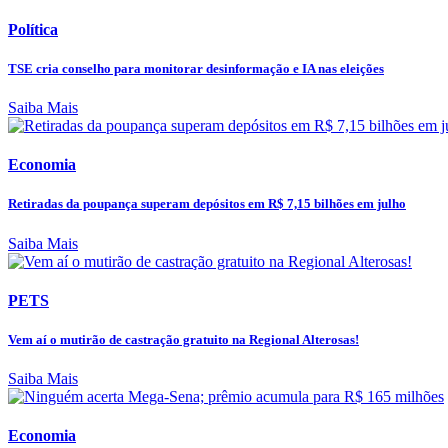
Política
TSE cria conselho para monitorar desinformação e IA nas eleições
Saiba Mais
Economia
Retiradas da poupança superam depósitos em R$ 7,15 bilhões em julho
Saiba Mais
PETS
Vem aí o mutirão de castração gratuito na Regional Alterosas!
Saiba Mais
Economia