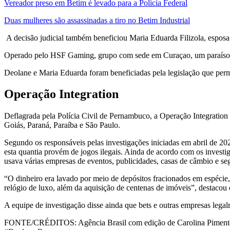
Vereador preso em Betim é levado para a Polícia Federal
Duas mulheres são assassinadas a tiro no Betim Industrial
A decisão judicial também beneficiou Maria Eduarda Filizola, espos
Operado pelo HSF Gaming, grupo com sede em Curaçao, um paraíso fis
Deolane e Maria Eduarda foram beneficiadas pela legislação que permit
Operação Integration
Deflagrada pela Polícia Civil de Pernambuco, a Operação Integration 
Goiás, Paraná, Paraíba e São Paulo.
Segundo os responsáveis pelas investigações iniciadas em abril de 2
esta quantia provém de jogos ilegais. Ainda de acordo com os investig
usava várias empresas de eventos, publicidades, casas de câmbio e se
“O dinheiro era lavado por meio de depósitos fracionados em espécie,
relógio de luxo, além da aquisição de centenas de imóveis”, destacou 
A equipe de investigação disse ainda que bets e outras empresas legalm
FONTE/CRÉDITOS:
Agência Brasil com edição de Carolina Piment