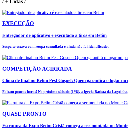
/
+ Lidas
/
EXECUÇÃO
Entregador de aplicativo é executado a tiros em Betim
Suspeito estava com roupa camuflada e ainda não foi identificado.
COMPETIÇÃO ACIRRADA
Clima de final no Betim Fest Gospel: Quem garantirá o lugar no p
Faltam poucas horas! No próximo sábado (1º/8), a Igreja Batista da Lagoinha, 
QUASE PRONTO
Estrutura da Expo Betim Cristã começa a ser montada no Mon