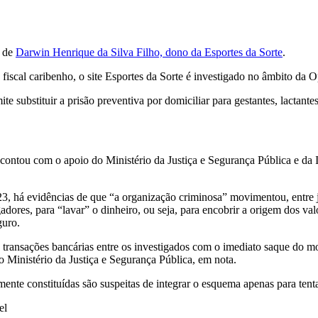
a de
Darwin Henrique da Silva Filho, dono da Esportes da Sorte
.
cal caribenho, o site Esportes da Sorte é investigado no âmbito da Op
e substituir a prisão preventiva por domiciliar para gestantes, lactante
contou com o apoio do Ministério da Justiça e Segurança Pública e da I
023, há evidências de que “a organização criminosa” movimentou, entre
adores, para “lavar” o dinheiro, ou seja, para encobrir a origem dos val
guro.
 transações bancárias entre os investigados com o imediato saque do mo
o Ministério da Justiça e Segurança Pública, em nota.
ente constituídas são suspeitas de integrar o esquema apenas para tentar 
el