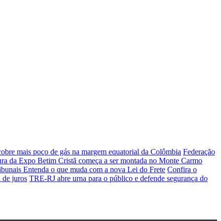
cobre mais poço de gás na margem equatorial da Colômbia
Federação
ura da Expo Betim Cristã começa a ser montada no Monte Carmo
ribunais
Entenda o que muda com a nova Lei do Frete
Confira o
 de juros
TRE-RJ abre urna para o público e defende segurança do