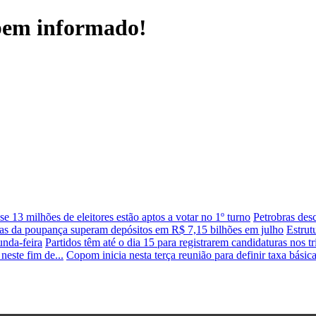
 bem informado!
se 13 milhões de eleitores estão aptos a votar no 1º turno
Petrobras des
as da poupança superam depósitos em R$ 7,15 bilhões em julho
Estrut
nda-feira
Partidos têm até o dia 15 para registrarem candidaturas nos t
neste fim de...
Copom inicia nesta terça reunião para definir taxa básica