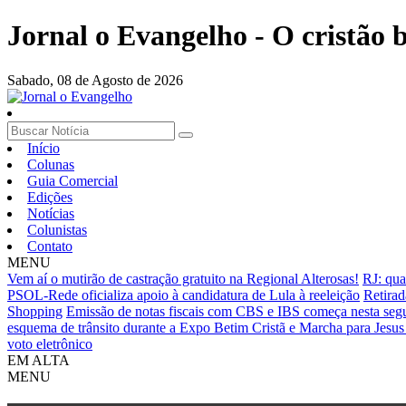
Jornal o Evangelho - O cristão
Sabado,
08 de Agosto de 2026
Início
Colunas
Guia Comercial
Edições
Notícias
Colunistas
Contato
MENU
Vem aí o mutirão de castração gratuito na Regional Alterosas!
RJ: qua
PSOL-Rede oficializa apoio à candidatura de Lula à reeleição
Retirad
Shopping
Emissão de notas fiscais com CBS e IBS começa nesta segu
esquema de trânsito durante a Expo Betim Cristã e Marcha para Jesus 
voto eletrônico
EM ALTA
MENU