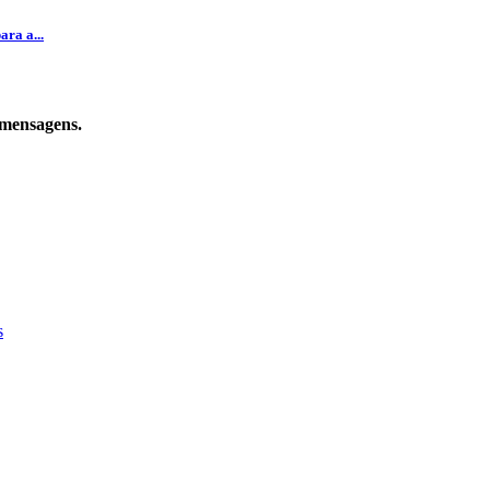
ra a...
 mensagens.