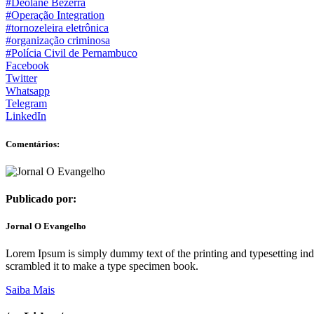
#Deolane Bezerra
#Operação Integration
#tornozeleira eletrônica
#organização criminosa
#Polícia Civil de Pernambuco
Facebook
Twitter
Whatsapp
Telegram
LinkedIn
Comentários:
Publicado por:
Jornal O Evangelho
Lorem Ipsum is simply dummy text of the printing and typesetting in
scrambled it to make a type specimen book.
Saiba Mais