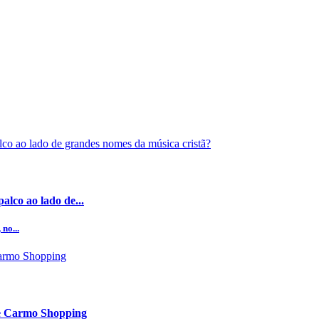
alco ao lado de...
no...
te Carmo Shopping