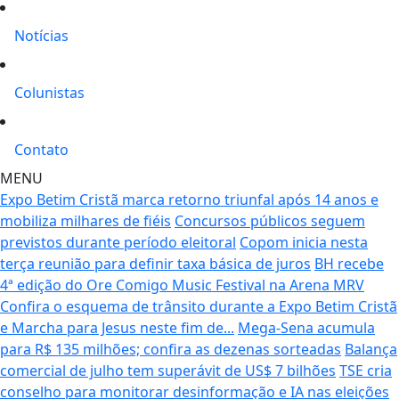
Notícias
Colunistas
Contato
MENU
Expo Betim Cristã marca retorno triunfal após 14 anos e
mobiliza milhares de fiéis
Concursos públicos seguem
previstos durante período eleitoral
Copom inicia nesta
terça reunião para definir taxa básica de juros
BH recebe
4ª edição do Ore Comigo Music Festival na Arena MRV
Confira o esquema de trânsito durante a Expo Betim Cristã
e Marcha para Jesus neste fim de...
Mega-Sena acumula
para R$ 135 milhões; confira as dezenas sorteadas
Balança
comercial de julho tem superávit de US$ 7 bilhões
TSE cria
conselho para monitorar desinformação e IA nas eleições