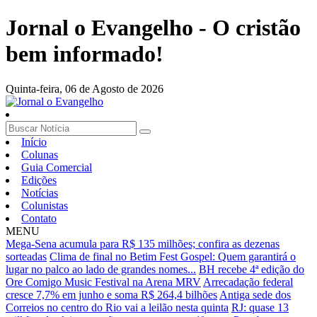
Jornal o Evangelho - O cristão
bem informado!
Quinta-feira,
06 de Agosto de 2026
Início
Colunas
Guia Comercial
Edições
Notícias
Colunistas
Contato
MENU
Mega-Sena acumula para R$ 135 milhões; confira as dezenas
sorteadas
Clima de final no Betim Fest Gospel: Quem garantirá o
lugar no palco ao lado de grandes nomes...
BH recebe 4ª edição do
Ore Comigo Music Festival na Arena MRV
Arrecadação federal
cresce 7,7% em junho e soma R$ 264,4 bilhões
Antiga sede dos
Correios no centro do Rio vai a leilão nesta quinta
RJ: quase 13