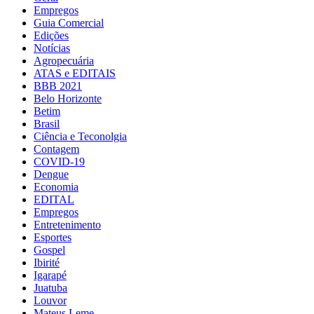
Empregos
Guia Comercial
Edições
Notícias
Agropecuária
ATAS e EDITAIS
BBB 2021
Belo Horizonte
Betim
Brasil
Ciência e Teconolgia
Contagem
COVID-19
Dengue
Economia
EDITAL
Empregos
Entretenimento
Esportes
Gospel
Ibirité
Igarapé
Juatuba
Louvor
Mateus Leme