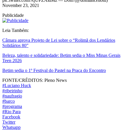
pic.twitter.com/AjUPZAidMz — Dom (@domlancellotti)
November 23, 2021
Publicidade
Leia Também:
Câmara aprova Projeto de Lei sobre o “Rolimã dos Lendários
Solidários 80”
Beleza, talento e solidariedade: Betim sedia o Miss Minas Gerais
Teen 2026
Betim sedia o 1º Festival do Pastel na Praça do Encontro
FONTE/CRÉDITOS:
Pleno News
#Luciano Huck
#ribeirinho
#naufragio
#barco
#programa
#Rio Para
Facebook
Twitter
Whatsapp