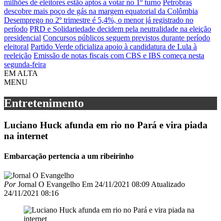
milhões de eleitores estão aptos a votar no 1º turno
Petrobras
descobre mais poço de gás na margem equatorial da Colômbia
Desemprego no 2º trimestre é 5,4%, o menor já registrado no
período
PRD e Solidariedade decidem pela neutralidade na eleição
presidencial
Concursos públicos seguem previstos durante período
eleitoral
Partido Verde oficializa apoio à candidatura de Lula à
reeleição
Emissão de notas fiscais com CBS e IBS começa nesta
segunda-feira
EM ALTA
MENU
Entretenimento
Luciano Huck afunda em rio no Pará e vira piada
na internet
Embarcação pertencia a um ribeirinho
Por
Jornal O Evangelho
Em
24/11/2021 08:09
Atualizado
24/11/2021 08:16