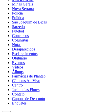
Minas Gerais
Nova Serrana
Polícia
Política
São Joaquim de Bicas
Sarzedo
Futebol
Concursos
Colunistas
Notas
Desaparecidos
Esclarecimentos
Obituário
Eventos
Vídeos
Álbuns
Farmácias de Plantão
Câmeras Ao Vivo
Centro
Jardim das Flores
Contato
Cupons de Desconto
Enquetes