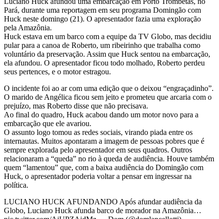
Luciano Huck afundou uma embarcação em Porto Trombetas, no
Pará, durante uma reportagem em seu programa Domingão com
Huck neste domingo (21). O apresentador fazia uma exploração
pela Amazônia.
Huck estava em um barco com a equipe da TV Globo, mas decidiu
pular para a canoa de Roberto, um ribeirinho que trabalha como
voluntário da preservação. Assim que Huck sentou na embarcação,
ela afundou. O apresentador ficou todo molhado, Roberto perdeu
seus pertences, e o motor estragou.
O incidente foi ao ar com uma edição que o deixou “engraçadinho”.
O marido de Angélica ficou sem jeito e prometeu que arcaria com o
prejuízo, mas Roberto disse que não precisava.
Ao final do quadro, Huck acabou dando um motor novo para a
embarcação que ele avariou.
O assunto logo tomou as redes sociais, virando piada entre os
internautas. Muitos apontaram a imagem de pessoas pobres que é
sempre explorada pelo apresentador em seus quadros. Outros
relacionaram a “queda” no rio à queda de audiência. Houve também
quem “lamentou” que, com a baixa audiência do Domingão com
Huck, o apresentador poderia voltar a pensar em ingressar na
política.
LUCIANO HUCK AFUNDANDO Após afundar audiência da
Globo, Luciano Huck afunda barco de morador na Amazônia…