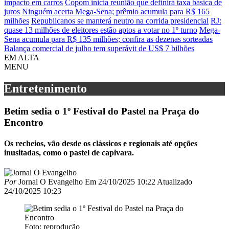
impacto em carros
Copom inicia reunião que definirá taxa básica de
juros
Ninguém acerta Mega-Sena; prêmio acumula para R$ 165
milhões
Republicanos se manterá neutro na corrida presidencial
RJ:
quase 13 milhões de eleitores estão aptos a votar no 1º turno
Mega-
Sena acumula para R$ 135 milhões; confira as dezenas sorteadas
Balança comercial de julho tem superávit de US$ 7 bilhões
EM ALTA
MENU
Entretenimento
Betim sedia o 1º Festival do Pastel na Praça do
Encontro
Os recheios, vão desde os clássicos e regionais até opções
inusitadas, como o pastel de capivara.
Por
Jornal O Evangelho
Em
24/10/2025 10:22
Atualizado
24/10/2025 10:23
Foto; reprodução