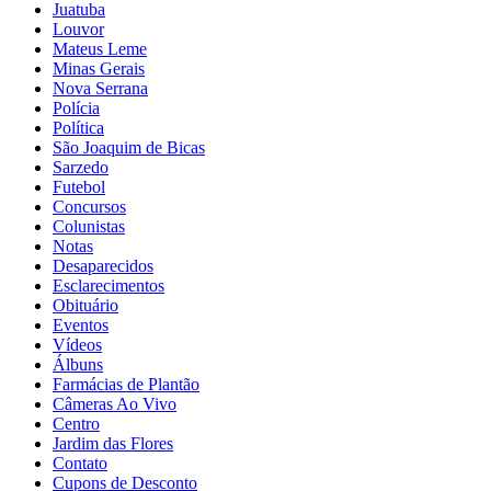
Juatuba
Louvor
Mateus Leme
Minas Gerais
Nova Serrana
Polícia
Política
São Joaquim de Bicas
Sarzedo
Futebol
Concursos
Colunistas
Notas
Desaparecidos
Esclarecimentos
Obituário
Eventos
Vídeos
Álbuns
Farmácias de Plantão
Câmeras Ao Vivo
Centro
Jardim das Flores
Contato
Cupons de Desconto