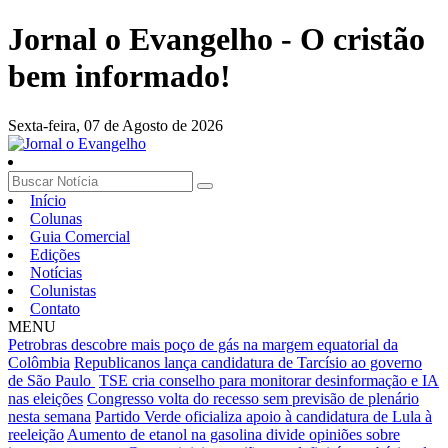
Jornal o Evangelho - O cristão
bem informado!
Sexta-feira,
07 de Agosto de 2026
Início
Colunas
Guia Comercial
Edições
Notícias
Colunistas
Contato
MENU
Petrobras descobre mais poço de gás na margem equatorial da
Colômbia
Republicanos lança candidatura de Tarcísio ao governo
de São Paulo
TSE cria conselho para monitorar desinformação e IA
nas eleições
Congresso volta do recesso sem previsão de plenário
nesta semana
Partido Verde oficializa apoio à candidatura de Lula à
reeleição
Aumento de etanol na gasolina divide opiniões sobre