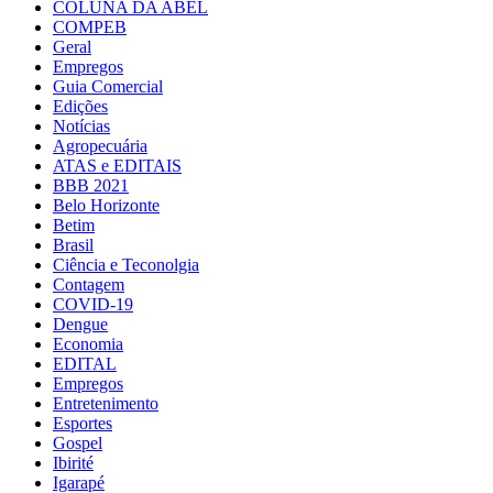
COLUNA DA ABEL
COMPEB
Geral
Empregos
Guia Comercial
Edições
Notícias
Agropecuária
ATAS e EDITAIS
BBB 2021
Belo Horizonte
Betim
Brasil
Ciência e Teconolgia
Contagem
COVID-19
Dengue
Economia
EDITAL
Empregos
Entretenimento
Esportes
Gospel
Ibirité
Igarapé