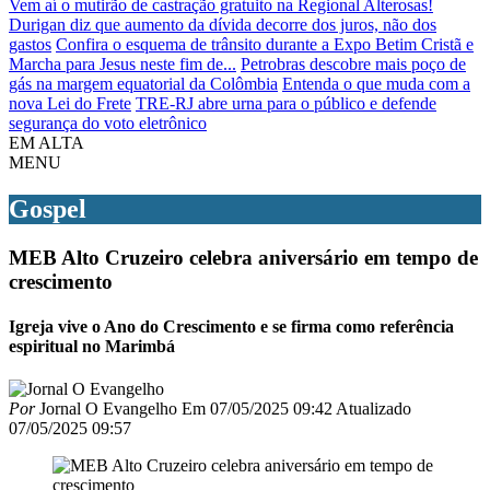
Vem aí o mutirão de castração gratuito na Regional Alterosas!
Durigan diz que aumento da dívida decorre dos juros, não dos
gastos
Confira o esquema de trânsito durante a Expo Betim Cristã e
Marcha para Jesus neste fim de...
Petrobras descobre mais poço de
gás na margem equatorial da Colômbia
Entenda o que muda com a
nova Lei do Frete
TRE-RJ abre urna para o público e defende
segurança do voto eletrônico
EM ALTA
MENU
Gospel
MEB Alto Cruzeiro celebra aniversário em tempo de
crescimento
Igreja vive o Ano do Crescimento e se firma como referência
espiritual no Marimbá
Por
Jornal O Evangelho
Em
07/05/2025 09:42
Atualizado
07/05/2025 09:57