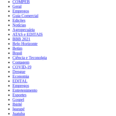
COMPEB
Geral
Empregos
Guia Comercial
Edições
Notícias
Agropecuária
ATAS e EDITAIS
BBB 2021
Belo Horizonte
Betim
Brasil
Ciência e Teconolgia
Contagem
COVID-19
Dengue
Economia
EDITAL
Empregos
Entretenimento
Esportes
Gospel
Ibirité
Igarapé
Juatuba