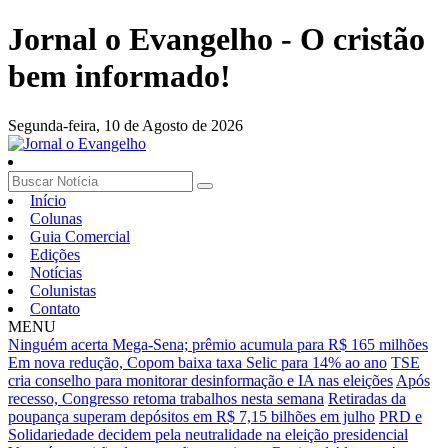
Jornal o Evangelho - O cristão
bem informado!
Segunda-feira,
10 de Agosto de 2026
Início
Colunas
Guia Comercial
Edições
Notícias
Colunistas
Contato
MENU
Ninguém acerta Mega-Sena; prêmio acumula para R$ 165 milhões
Em nova redução, Copom baixa taxa Selic para 14% ao ano
TSE
cria conselho para monitorar desinformação e IA nas eleições
Após
recesso, Congresso retoma trabalhos nesta semana
Retiradas da
poupança superam depósitos em R$ 7,15 bilhões em julho
PRD e
Solidariedade decidem pela neutralidade na eleição presidencial