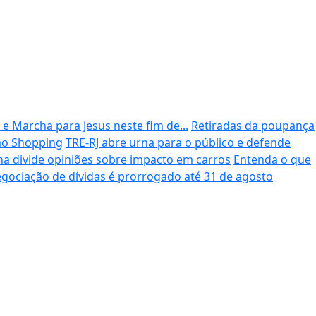
e Marcha para Jesus neste fim de...
Retiradas da poupança
mo Shopping
TRE-RJ abre urna para o público e defende
na divide opiniões sobre impacto em carros
Entenda o que
gociação de dívidas é prorrogado até 31 de agosto