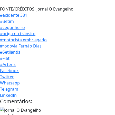
FONTE/CRÉDITOS:
Jornal O Evangelho
#acidente 381
#Betim
#cegonheiro
#briga no trânsito
#motorista embriagado
#rodovia Fernão Dias
#Setllantis
#Fiat
#Arteris
Facebook
Twitter
Whatsapp
Telegram
LinkedIn
Comentários: