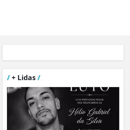
/
+ Lidas
/