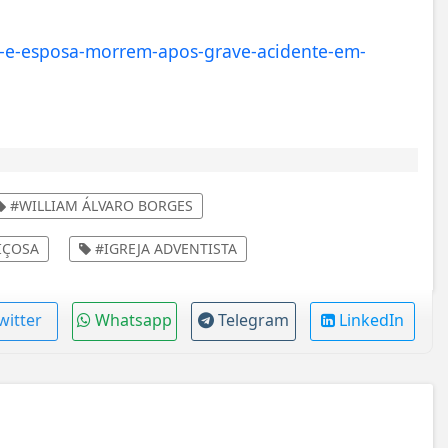
r-e-esposa-morrem-apos-grave-acidente-em-
#WILLIAM ÁLVARO BORGES
IÇOSA
#IGREJA ADVENTISTA
witter
Whatsapp
Telegram
LinkedIn