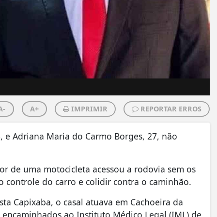
A-
A+
IMPRIMIR
REPORTAR ERROS
8, e Adriana Maria do Carmo Borges, 27, não
or de uma motocicleta acessou a rodovia sem os
o controle do carro e colidir contra o caminhão.
sta Capixaba, o casal atuava em Cachoeira da
m encaminhados ao Instituto Médico Legal (IML) de